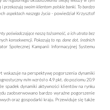
y do regularnego aktualizowania swojej wiedzy w tym
ą i przekazują swoim klientom polskie banki. To bardzo
nych aspektach naszego życia
- powiedział Krzysztof
enty poświadczające naszą tożsamość, a ich utrata bez
nych konsekwencji. Pokazują to np. dane dot. średnich
tor Społecznej Kampanii Informacyjnej Systemu
zyt wskazuje na perspektywę pogorszenia dynamiki
gnostyczny m/m wzrósł o 4.9 pkt. do poziomu 20.9
kże spadek dynamiki aktywności klientów na rynku
rzędu zaobserwowano bardzo wyraźne pogorszenie
ych oraz gospodarki kraju. Przewiduje się także