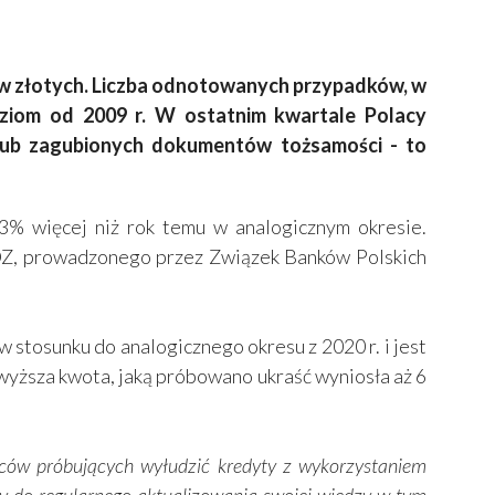
ów złotych. Liczba odnotowanych przypadków, w
oziom od 2009 r. W ostatnim kwartale Polacy
ub zagubionych dokumentów tożsamości - to
więcej niż rok temu w analogicznym okresie.
DZ, prowadzonego przez Związek Banków Polskich
stosunku do analogicznego okresu z 2020 r. i jest
ajwyższa kwota, jaką próbowano ukraść wyniosła aż 6
pców próbujących wyłudzić kredyty z wykorzystaniem