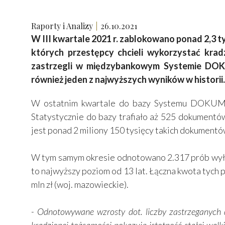
Raporty i Analizy
26.10.2021
W III kwartale 2021 r. zablokowano ponad 2,3
których przestępcy chcieli wykorzystać kra
zastrzegli w międzybankowym Systemie DOK
również jeden z najwyższych wyników w historii.
W ostatnim kwartale do bazy Systemu DOKUME
Statystycznie do bazy trafiało aż 525 dokumen
jest ponad 2 miliony 150 tysięcy takich dokumentó
W tym samym okresie odnotowano 2.317 prób wyłudz
to najwyższy poziom od 13 lat. Łączna kwota tych p
mln zł (woj. mazowieckie).
- Odnotowywane wzrosty dot. liczby zastrzeganych 