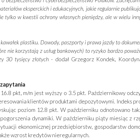
lki o bezpieczeństwo i cyberbezpieczeństwo Polaków. Zachęcam
teriałów eksperckich i edukacyjnych, jakie regularnie publikuj
e tylko w kwestii ochrony własnych pieniędzy, ale w wielu in
ko kawałek plastiku. Dowody, paszporty i prawa jazdy to dokum
tóre nie korzystają z usług bankowych) to ryzyko bardzo poważ
y 30 tysięcy złotych
- dodał Grzegorz Kondek, Koordyna
 zapytania
6.8 pkt, m/m jest wyższy o 3.5 pkt. Październikowy odc
eresowania klientów produktami depozytowymi. Indeks pro
uzyskując poziom 12.8 pkt. W październiku odnotowano ta
ogorszenia dynamiki. W październiku piąty miesiąc z 
tuacji ekonomicznej przedsiębiorstw, gospodarstw domow
kże wzrost kredytów nieregularnych.