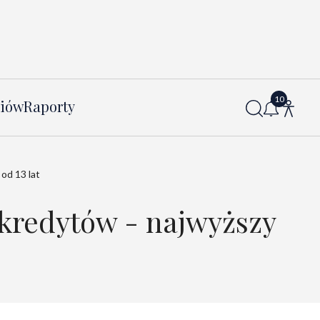
diów
Raporty
od 13 lat
 kredytów - najwyższy