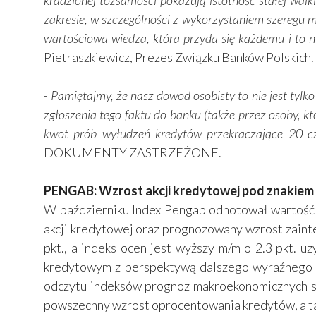
kradzionej tożsamości pokazują istotność stałej wa
zakresie, w szczególności z wykorzystaniem szeregu ma
wartościowa wiedza, która przyda się każdemu i to ni
Pietraszkiewicz, Prezes Związku Banków Polskich.
- Pamiętajmy, że nasz dowod osobisty to nie jest tyl
zgłoszenia tego faktu do banku (także przez osoby, k
kwot prób wyłudzeń kredytów przekraczające 20 cz
DOKUMENTY ZASTRZEŻONE.
PENGAB: Wzrost akcji kredytowej pod znakiem
W październiku Index Pengab odnotował wartość 1
akcji kredytowej oraz prognozowany wzrost zaint
pkt., a indeks ocen jest wyższy m/m o 2.3 pkt. 
kredytowym z perspektywą dalszego wyraźnego p
odczytu indeksów prognoz makroekonomicznych sy
powszechny wzrost oprocentowania kredytów, a ta