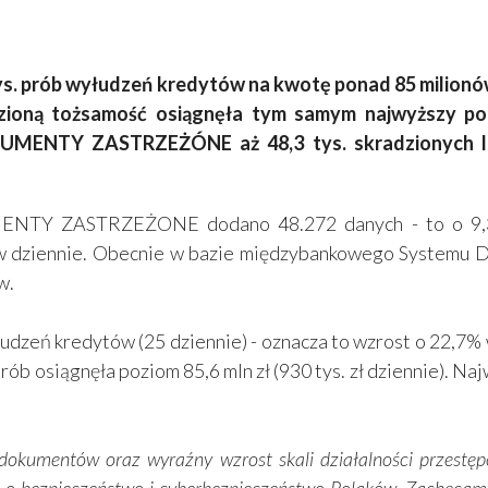
 tys. prób wyłudzeń kredytów na kwotę ponad 85 milion
dzioną tożsamość osiągnęła tym samym najwyższy p
UMENTY ZASTRZEŻÓNE aż 48,3 tys. skradzionych l
NTY ZASTRZEŻONE dodano 48.272 danych - to o 9,3% 
tów dziennie. Obecnie w bazie międzybankowego Systemu 
w.
eń kredytów (25 dziennie) - oznacza to wzrost o 22,7% w 
rób osiągnęła poziom 85,6 mln zł (930 tys. zł dziennie). N
dokumentów oraz wyraźny wzrost skali działalności przestę