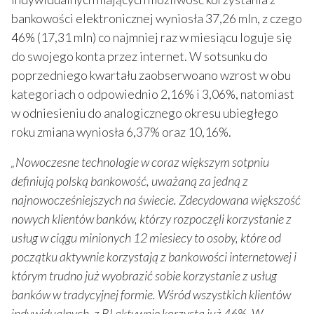
bankowości elektronicznej wyniosła 37,26 mln, z czego
46% (17,31 mln) co najmniej raz w miesiącu loguje się
do swojego konta przez internet. W sotsunku do
poprzedniego kwartału zaobserwoano wzrost w obu
kategoriach o odpowiednio 2,16% i 3,06%, natomiast
w odniesieniu do analogicznego okresu ubiegłego
roku zmiana wyniosła 6,37% oraz 10,16%.
„Nowoczesne technologie w coraz większym sotpniu
definiują polską bankowość, uważaną za jedną z
najnowocześniejszych na świecie. Zdecydowana większość
nowych klientów banków, którzy rozpoczęli korzystanie z
usług w ciągu minionych 12 miesiecy to osoby, które od
początku aktywnie korzystają z bankowości internetowej i
którym trudno już wyobrazić sobie korzystanie z usług
banków w tradycyjnej formie. Wśród wszystkich klientów
indywidualnych, z BI aktywnie korzysta już 46%. W