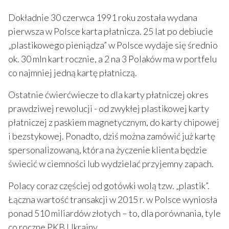
Dokładnie 30 czerwca 1991 roku została wydana
pierwsza w Polsce karta płatnicza. 25 lat po debiucie
„plastikowego pieniądza” w Polsce wydaje się średnio
ok. 30 mln kart rocznie, a 2 na 3 Polaków ma w portfelu
co najmniej jedną kartę płatniczą.
Ostatnie ćwierćwiecze to dla karty płatniczej okres
prawdziwej rewolucji - od zwykłej plastikowej karty
płatniczej z paskiem magnetycznym, do karty chipowej
i bezstykowej. Ponadto, dziś można zamówić już kartę
spersonalizowaną, która na życzenie klienta będzie
świecić w ciemności lub wydzielać przyjemny zapach.
Polacy coraz częściej od gotówki wolą tzw. „plastik”.
Łączna wartość transakcji w 2015 r. w Polsce wyniosła
ponad 510 miliardów złotych – to, dla porównania, tyle
co roczne PKB Ukrainy.