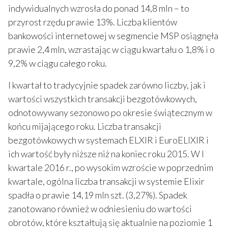
indywidualnych wzrosła do ponad 14,8 mln – to
przyrost rzędu prawie 13%. Liczba klientów
bankowości internetowej w segmencie MSP osiągnęła
prawie 2,4 mln, wzrastając w ciągu kwartału o 1,8% i o
9,2% w ciągu całego roku.
I kwartał to tradycyjnie spadek zarówno liczby, jak i
wartości wszystkich transakcji bezgotówkowych,
odnotowywany sezonowo po okresie świątecznym w
końcu mijającego roku. Liczba transakcji
bezgotówkowych w systemach ELXIR i EuroELIXIR i
ich wartość były niższe niż na koniec roku 2015. W I
kwartale 2016 r., po wysokim wzroście w poprzednim
kwartale, ogólna liczba transakcji w systemie Elixir
spadła o prawie 14,19 mln szt. (3,27%). Spadek
zanotowano również w odniesieniu do wartości
obrotów, które kształtują się aktualnie na poziomie 1