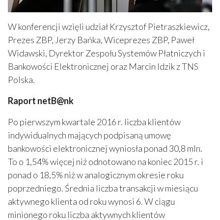
W konferencji wzięli udział Krzysztof Pietraszkiewicz,
Prezes ZBP, Jerzy Bańka, Wiceprezes ZBP, Paweł
Widawski, Dyrektor Zespołu Systemów Płatniczych i
Bankowości Elektronicznej oraz Marcin Idzik z TNS
Polska.
Raport netB@nk
Po pierwszym kwartale 2016 r. liczba klientów
indywidualnych mających podpisaną umowę
bankowości elektronicznej wyniosła ponad 30,8 mln.
To o 1,54% więcej niż odnotowano na koniec 2015 r. i
ponad o 18,5% niż w analogicznym okresie roku
poprzedniego. Średnia liczba transakcji w miesiącu
aktywnego klienta od roku wynosi 6. W ciągu
minionego roku liczba aktywnych klientów