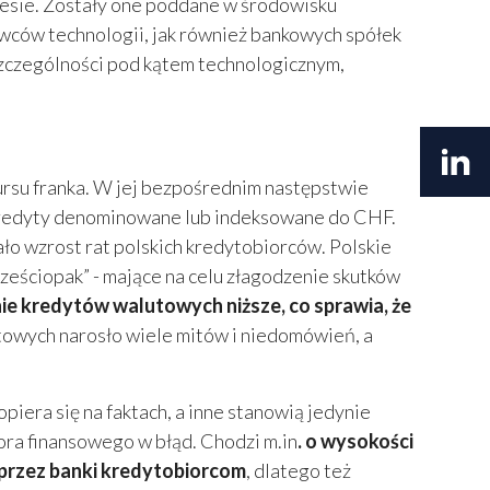
esie. Zostały one poddane w środowisku
wców technologii, jak również bankowych spółek
szczególności pod kątem technologicznym,
ursu franka. W jej bezpośrednim następstwie
h kredyty denominowane lub indeksowane do CHF.
o wzrost rat polskich kredytobiorców. Polskie
sześciopak” - mające na celu złagodzenie skutków
nie kredytów walutowych niższe, co sprawia, że
towych narosło wiele mitów i niedomówień, a
piera się na faktach, a inne stanowią jedynie
tora finansowego w błąd. Chodzi m.in
. o wysokości
 przez banki kredytobiorcom
, dlatego też