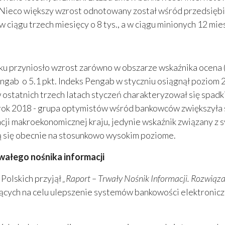
ln. Nieco większy wzrost odnotowany został wśród przedsię
 ciągu trzech miesięcy o 8 tys., a w ciągu minionych 12 mies
 przyniosło wzrost zarówno w obszarze wskaźnika ocena (+2.
gab o 5.1 pkt. Indeks Pengab w styczniu osiągnął poziom 2
 ostatnich trzech latach styczeń charakteryzował się sp
k 2018 - grupa optymistów wśród bankowców zwiększyła si
acji makroekonomicznej kraju, jedynie wskaźnik związany z
ją się obecnie na stosunkowo wysokim poziome.
wałego nośnika informacji
Polskich przyjął
„Raport – Trwały Nośnik Informacji. Rozwiąz
cych na celu ulepszenie systemów bankowości elektroniczn