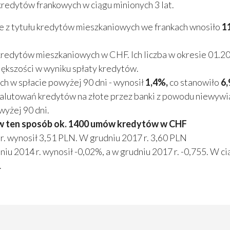
kredytów frankowych w ciągu minionych 3 lat.
ie z tytułu kredytów mieszkaniowych we frankach wnosiło
11
edytów mieszkaniowych w CHF. Ich liczba w okresie 01.2015
iększości w wyniku spłaty kredytów.
h w spłacie powyżej 90 dni - wynosił
1,4%,
co stanowiło
6,
utowań kredytów na złote przez banki z powodu niewywią
yżej 90 dni.
w ten sposób ok. 1400 umów kredytów w CHF
r. wynosił 3,51 PLN. W grudniu 2017 r. 3,60 PLN
u 2014 r. wynosił -0,02%, a w grudniu 2017 r. -0,755. W c
.