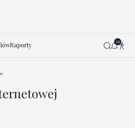
diów
Raporty
ln
ternetowej