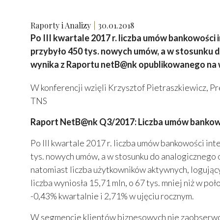
Raporty i Analizy
30.01.2018
Po III kwartale 2017 r. liczba umów bankowości
przybyło 450 tys. nowych umów, a w stosunku do
wynika z Raportu netB@nk opublikowanego na w
W konferencji wzięli Krzysztof Pietraszkiewicz, 
TNS
Raport NetB@nk Q3/2017: Liczba umów bankowo
Po III kwartale 2017 r. liczba umów bankowości in
tys. nowych umów, a w stosunku do analogicznego o
natomiast liczba użytkowników aktywnych, logujący
liczba wyniosła 15,71 mln, o 67 tys. mniej niż w p
-0,43% kwartalnie i 2,71% w ujęciu rocznym.
W segmencie klientów biznesowych nie zaobserwow