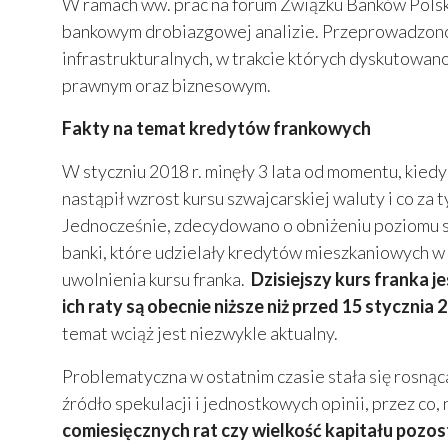
W ramach ww. prac na forum Związku Banków Pols
bankowym drobiazgowej analizie. Przeprowadzono 
infrastrukturalnych, w trakcie których dyskutowa
prawnym oraz biznesowym.
Fakty na temat kredytów frankowych
W styczniu 2018 r. minęły 3 lata od momentu, kied
nastąpił wzrost kursu szwajcarskiej waluty i co 
Jednocześnie, zdecydowano o obniżeniu poziomu s
banki, które udzielały kredytów mieszkaniowych w 
uwolnienia kursu franka.
Dzisiejszy kurs franka 
ich raty są obecnie niższe niż przed 15 stycznia 2
temat wciąż jest niezwykle aktualny.
Problematyczna w ostatnim czasie stała się rosnąca 
źródło spekulacji i jednostkowych opinii, przez co
comiesięcznych rat czy wielkość kapitału pozo