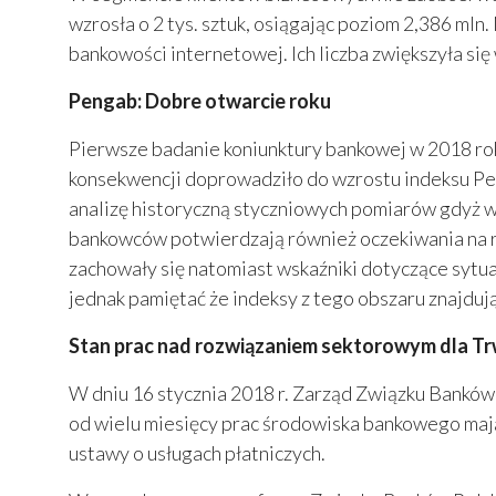
wzrosła o 2 tys. sztuk, osiągając poziom 2,386 m
bankowości internetowej. Ich liczba zwiększyła się w
Pengab: Dobre otwarcie roku
Pierwsze badanie koniunktury bankowej w 2018 roku
konsekwencji doprowadziło do wzrostu indeksu Pen
analizę historyczną styczniowych pomiarów gdyż w
bankowców potwierdzają również oczekiwania na ro
zachowały się natomiast wskaźniki dotyczące sytu
jednak pamiętać że indeksy z tego obszaru znajdu
Stan prac nad rozwiązaniem sektorowym dla Tr
W dniu 16 stycznia 2018 r. Zarząd Związku Banków 
od wielu miesięcy prac środowiska bankowego mają
ustawy o usługach płatniczych.