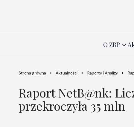
O ZBP
Ak
Strona główna
Aktualności
Raporty i Analizy
Rap
Raport NetB@nk: Lic
przekroczyła 35 mln