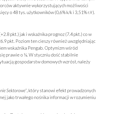
biorców aktywnie wykorzystujących możliwości
ięcy o 48 tys. użytkowników (0,6% k/k i 3,51% r/r).
8 pkt.) jak i wskaźnika prognoz (7.4 pkt.) co w
6.9 pkt. Poziom ten cieszy również uwzględniając
adkiem wskaźnika Pengab. Optymizm wśród
ę prawie o ¼. W styczniu dość stabilnie
 sytuacją gospodarstw domowych wzrósł, należy
anie Sektorowe”
, który stanowi efekt prowadzonych
ej jako trwałego nośnika informacji w rozumieniu