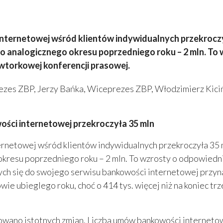
 internetowej wśród klientów indywidualnych przekroczy
 analogicznego okresu poprzedniego roku – 2 mln. To wz
torkowej konferencji prasowej.
Prezes ZBP, Jerzy Bańka, Wiceprezes ZBP, Włodzimierz Kici
ści internetowej przekroczyła 35 mln
ternetowej wśród klientów indywidualnych przekroczyła 35 
kresu poprzedniego roku – 2 mln. To wzrosty o odpowiednio 
ch się do swojego serwisu bankowości internetowej przynaj
ołowie ubieglego roku, choć o 414 tys. więcej niż na koniec
ano istotnych zmian. Liczba umów bankowości internetowej