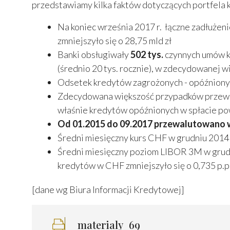
przedstawiamy kilka faktów dotyczących portfela 
Na koniec września 2017 r. łączne zadłużen
zmniejszyło się o 28,75 mld zł
Banki obsługiwały
502 tys.
czynnych umów kr
(średnio 20 tys. rocznie), w zdecydowanej w
Odsetek kredytów zagrożonych - opóźnionyc
Zdecydowana większość przypadków przewal
właśnie kredytów opóźnionych w spłacie pow
Od 01.2015 do 09.2017 przewalutowano 
Średni miesięczny kurs CHF w grudniu 2014 
Średni miesięczny poziom LIBOR 3M w grudni
kredytów w CHF zmniejszyło się o 0,735 p.p
[dane wg Biura Informacji Kredytowej]
materialy_69