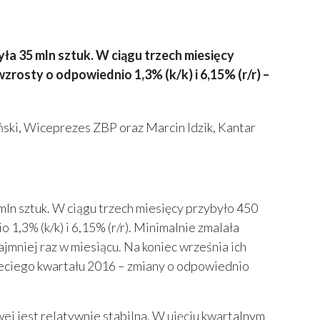
ła 35 mln sztuk. W ciągu trzech miesięcy
rosty o odpowiednio 1,3% (k/k) i 6,15% (r/r) –
ński, Wiceprezes ZBP oraz Marcin Idzik, Kantar
mln sztuk. W ciągu trzech miesięcy przybyło 450
1,3% (k/k) i 6,15% (r/r). Minimalnie zmalała
mniej raz w miesiącu. Na koniec września ich
 trzeciego kwartału 2016 – zmiany o odpowiednio
 jest relatywnie stabilna. W ujęciu kwartalnym