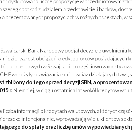
kich dyskutowano liczne propozycje w przedmiotowym zakr
szereg spotkań z udziałem przedstawicieli banków, dosta
no o prezentowanych propozycjach w różnych aspektach, w 
y Szwajcarski Bank Narodowy podjął decyzję o uwolnieniu k
za tym idzie, wzrost obciążeń kredytobiorców posiadającyc
tóp procentowych w Szwajcarii, co częściowo zamortyzował
CHF wdrożyły rozwiązania - m.in. wciąż działających tzw. „
jest zbliżony do tego sprzed decyzji SBN, a oprocentowa
015 r.
Niemniej, w ciągu ostatnich lat wokół kredytów walu
liczba informacji o kredytach walutowych, z których część o
, nierzadko intencjonalnie, wprowadzają wielu klientów sek
stającego do spłaty oraz liczbę umów wypowiedzianych