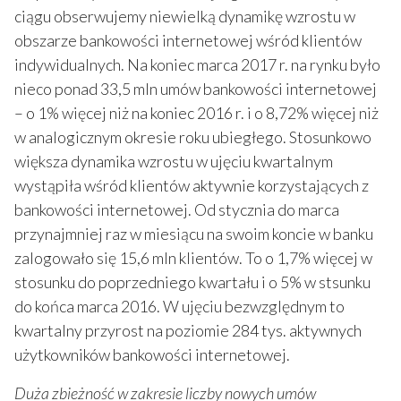
ciągu obserwujemy niewielką dynamikę wzrostu w
obszarze bankowości internetowej wśród klientów
indywidualnych. Na koniec marca 2017 r. na rynku było
nieco ponad 33,5 mln umów bankowości internetowej
– o 1% więcej niż na koniec 2016 r. i o 8,72% więcej niż
w analogicznym okresie roku ubiegłego. Stosunkowo
większa dynamika wzrostu w ujęciu kwartalnym
wystąpiła wśród klientów aktywnie korzystających z
bankowości internetowej. Od stycznia do marca
przynajmniej raz w miesiącu na swoim koncie w banku
zalogowało się 15,6 mln klientów. To o 1,7% więcej w
stosunku do poprzedniego kwartału i o 5% w stsunku
do końca marca 2016. W ujęciu bezwzględnym to
kwartalny przyrost na poziomie 284 tys. aktywnych
użytkowników bankowości internetowej.
Duża zbieżność w zakresie liczby nowych umów