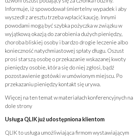
dzwoni oszust podający się za członka rodziny.
Informuje, iż spowodował śmiertelny wypadek i aby
wyszedł z aresztu trzeba wpłacić kaucję. Innymi
powodami mogą być szybka pożyczka w związku w
wyjątkową okazją do zarobienia dużych pieniędzy,
choroba bliskiej osoby i bardzo drogie leczenie albo
konieczność natychmiastowej spłaty długu. Oszust
prosi starszą osobę o przekazanie wskazanej kwoty
pieniędzy osobie, która się do niej zgłosi, bądź
pozostawienie gotówki w umówionym miejscu. Po
przekazaniu pieniędzy kontakt się urywa.
Więcej na ten temat w materiałach konferencyjnych na
dole strony
Usługa QLIK już udostępniona klientom
QLIK to usługa umożliwiająca firmom wystawiającym