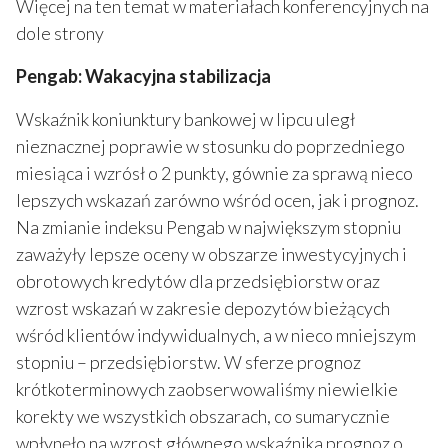
Więcej na ten temat w materiałach konferencyjnych na
dole strony
Pengab: Wakacyjna stabilizacja
Wskaźnik koniunktury bankowej w lipcu uległ
nieznacznej poprawie w stosunku do poprzedniego
miesiąca i wzrósł o 2 punkty, gównie za sprawą nieco
lepszych wskazań zarówno wśród ocen, jak i prognoz.
Na zmianie indeksu Pengab w największym stopniu
zaważyły lepsze oceny w obszarze inwestycyjnych i
obrotowych kredytów dla przedsiębiorstw oraz
wzrost wskazań w zakresie depozytów bieżących
wśród klientów indywidualnych, a w nieco mniejszym
stopniu – przedsiębiorstw. W sferze prognoz
krótkoterminowych zaobserwowaliśmy niewielkie
korekty we wszystkich obszarach, co sumarycznie
wpłynęło na wzrost głównego wskaźnika prognoz o