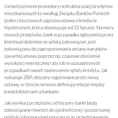
Uelastycznienie procedury restrukturyzacji kredytów
mieszkaniowych to według Związku Banków Polskich
jeden z kluczowych zapisów ustawy o kredycie
hipotecznym, która obowiązuje od 22 lipca br. Na mocy
nowych przepisów, bank w przypadku zgłoszenia przez
klienta problemów ze spłatą zobowiązań, jest
zobowiązany do zaproponowania zmiany warunków
zawartej umowy poprzez np. czasowe obniżenie
wysokości miesięcznej raty lub w uzasadnionych
przypadkach nawet zawieszenie spłaty kredytu. Jak
wskazuje ZBP, obszary regulowane przez nową
ustawę, w istocie na nowo definiują relacje między
kredytobiorcami a bankami.
Jak wynika z przepisów, od tej pory banki będą
zobowiązane również do ujednoliconej i poszerzonej
polityki informacyjnej poprzez m.in. przedstawienie