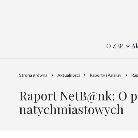
O ZBP
Ak
Strona główna
Aktualności
Raporty i Analizy
Rap
Raport NetB@nk: O p
natychmiastowych