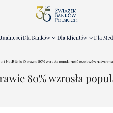
tualności
Dla Banków
Dla Klientów
Dla Me
ort NetB@nk: O prawie 80% wzrosła popularność przelewów natychmi
rawie 80% wzrosła popu