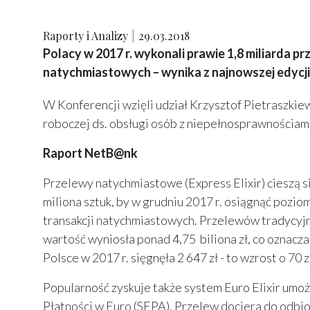
Raporty i Analizy
29.03.2018
Polacy w 2017 r. wykonali prawie 1,8 miliarda 
natychmiastowych – wynika z najnowszej edycj
W Konferencji wzięli udział Krzysztof Pietraszki
roboczej ds. obsługi osób z niepełnosprawnościami
Raport NetB@nk
Przelewy natychmiastowe (Express Elixir) cieszą si
miliona sztuk, by w grudniu 2017 r. osiągnąć pozi
transakcji natychmiastowych. Przelewów tradycyjnyc
wartość wyniosła ponad 4,75 biliona zł, co oznac
Polsce w 2017 r. sięgnęła 2 647 zł - to wzrost o 70 
Popularność zyskuje także system Euro Elixir um
Płatności w Euro (SEPA). Przelew dociera do odbior