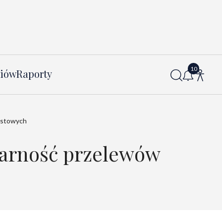
diów
Raporty
astowych
larność przelewów