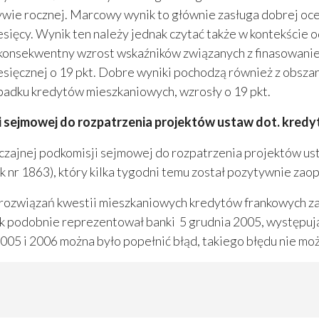
wie rocznej. Marcowy wynik to głównie zasługa dobrej oce
esięcy. Wynik ten należy jednak czytać także w kontekście 
konsekwentny wzrost wskaźników związanych z finasowani
esięcznej o 19 pkt. Dobre wyniki pochodzą również z obsz
padku kredytów mieszkaniowych, wzrosły o 19 pkt.
i sejmowej do rozpatrzenia projektów ustaw dot. kre
czajnej podkomisji sejmowej do rozpatrzenia projektów us
k nr 1863), który kilka tygodni temu został pozytywnie zao
rozwiązań kwestii mieszkaniowych kredytów frankowych za
ek podobnie reprezentował banki 5 grudnia 2005, występu
005 i 2006 można było popełnić błąd, takiego błędu nie mo