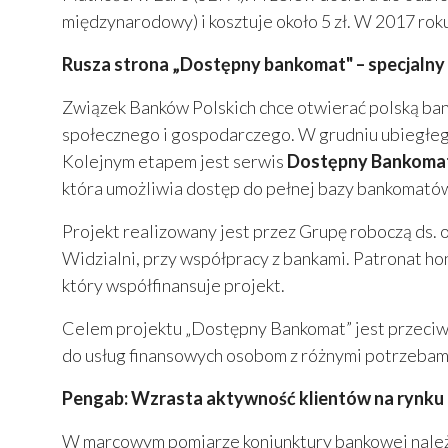
międzynarodowy) i kosztuje około 5 zł. W 2017 roku
Rusza strona „Dostępny bankomat" – specjaln
Związek Banków Polskich chce otwierać polską ban
społecznego i gospodarczego. W grudniu ubiegłego
Kolejnym etapem jest serwis
Dostępny Bankoma
która umożliwia dostęp do pełnej bazy bankomató
Projekt realizowany jest przez Grupę roboczą ds. 
Widzialni, przy współpracy z bankami. Patronat h
który współfinansuje projekt.
Celem projektu „Dostępny Bankomat” jest przeciw
do usług finansowych osobom z różnymi potrzebam
Pengab: Wzrasta aktywność klientów na rynk
W marcowym pomiarze koniunktury bankowej należy 