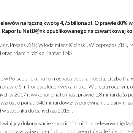
przelewów na łączną kwotę 4,75 biliona zł. O prawie 80%
i Raportu NetB@nk opublikowanego na czwartkowej kon
ewicz, Prezes ZBP, Włodzimierz Kiciński, Wiceprezes ZBP,
 oraz Marcin Idzik z Kantar TNS
ę w Polsce z roku na rok rosnącą popularnością. Liczba tran
om prawie 5 milionów zleceń w skali roku. W ujęciu rocznym
h w 2017 r. wykonano natomiast prawie 1,8 miliarda (o pona
za wzrost o ponad 340 miliardów zł w porównaniu z danymi 
zł w stosunku do danych za 2016 r.
ożliwiający dokonywanie szybkich i tanich przelewów międ
cy zazwyczaj w ciągu 1 dnia roboczego (niezależnie od tego