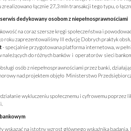
 zrealizowano łącznie 27,3 mln transakcji tego typu, o łąc
y serwis dedykowany osobom z niepełnosprawnościami
kowość na coraz szersze kręgi społeczeństwa i powodować, 
 roku zaprezentowaliśmy III edycję Dobrych praktyk obsłu
t
- specjalnie przygotowana platforma internetowa, w pełni
w należących do różnych banków i operatorów sieci banko
obsługi osób z niepełnosprawnościami przez banki, działaj
onorowy nad projektem objęło Ministerstwo Przedsiębiorcz
działanie wykluczeniu społecznemu i cyfrowemu poprzez li
i.
u bankowym
wskazać na istotny wzrost głównego wskaźnika badania. I