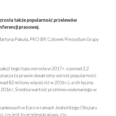
 wzrosła także popularność przelewów
ferencji prasowej.
 Martyna Pakuła, PKO BP, Członek Prezydium Grupy
sakcji tego typu wzrosła w 2017 r. o ponad 2,2
, oznacza to prawie dwukrotny wzrost popularności
d 82 miliony więcej niż w 2016 r.), a ich łączna
za 2016 r. Średnia wartość przelewu wykonanego w
zybankowych w Euro w ramach Jednolitego Obszaru
, czy jest to przelew krajowy, czy