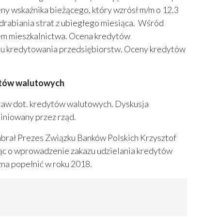
ny wskaźnika bieżącego, który wzrósł m/m o 12.3
odrabiania strat z ubiegłego miesiąca. Wśród
em mieszkalnictwa. Ocena kredytów
aru kredytowania przedsiębiorstw. Oceny kredytów
dytów walutowych
taw dot. kredytów walutowych. Dyskusja
piniowany przez rząd.
brał Prezes Związku Banków Polskich Krzysztof
jąc o wprowadzenie zakazu udzielania kredytów
żna popełnić w roku 2018.