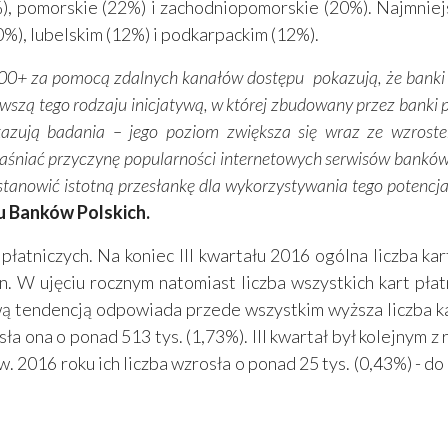
4%), pomorskie (22%) i zachodniopomorskie (20%). Najmni
), lubelskim (12%) i podkarpackim (12%).
0+ za pomocą zdalnych kanałów dostępu pokazują, że banki s
wszą tego rodzaju inicjatywą, w której zbudowany przez banki 
kazują badania – jego poziom zwiększa się wraz ze wzroste
aśniać przyczynę popularności internetowych serwisów bankó
tanowić istotną przesłankę dla wykorzystywania tego potencja
u Banków Polskich.
płatniczych. Na koniec III kwartału 2016 ogólna liczba kar
n. W ujęciu rocznym natomiast liczba wszystkich kart pła
ą tendencją odpowiada przede wszystkim wyższa liczba k
a ona o ponad 513 tys. (1,73%). III kwartał był kolejnym
w. 2016 roku ich liczba wzrosła o ponad 25 tys. (0,43%) - d