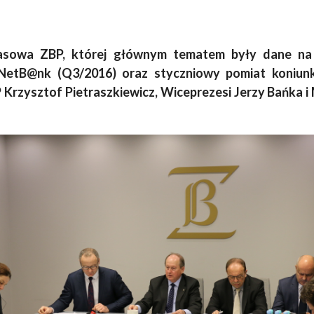
rasowa ZBP, której głównym tematem były dane na t
etB@nk (Q3/2016) oraz styczniowy pomiat koniunk
 Krzysztof Pietraszkiewicz, Wiceprezesi Jerzy Bańka i