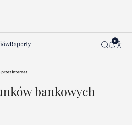
diów
Raporty
przez internet
chunków bankowych