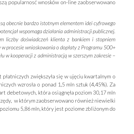
ejszą popularnosć wnosków on-line zaobserwowano
ą obecnie bardzo istotnym elementem idei cyfrowego
potencjał wspomaga działania administracji publicznej.
m liczby doświadczeń klienta z bankiem i stopniem
w w procesie wnioskowania o dopłaty z Programu 500+
łu w kooperacji z administracją w szerszym zakresie
–
t płatniczych zwiększyła się w ujęciu kwartalnym o
tniczych wzrosła o ponad 1,5 mln sztuk (4,45%). Za
art debetowych, która osiągnęła poziom 30,17 mln
 z rzędy, w którym zaobserwowano również niewielki
o poziomu 5,86 mln, który jest poziome zbliżonym do