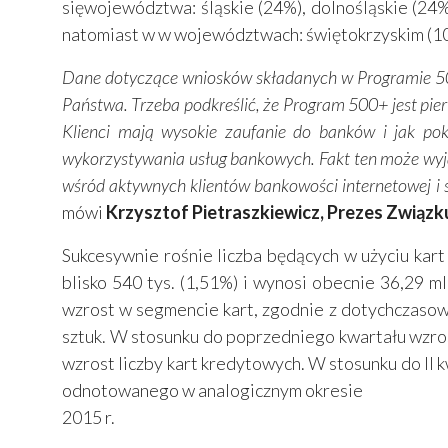
sięwojewództwa: śląskie (24%), dolnośląskie (2
natomiast w w województwach: świętokrzyskim (10%
Dane dotyczące wniosków składanych w Programie 50
Państwa. Trzeba podkreślić, że Program 500+ jest pier
Klienci mają wysokie zaufanie do banków i jak po
wykorzystywania usług bankowych. Fakt ten może wyj
wśród aktywnych klientów bankowości internetowej i s
mówi
Krzysztof Pietraszkiewicz, Prezes Związk
Sukcesywnie rośnie liczba będących w użyciu kart 
blisko 540 tys. (1,51%) i wynosi obecnie 36,29 ml
wzrost w segmencie kart, zgodnie z dotychczasow
sztuk. W stosunku do poprzedniego kwartału wzrosł
wzrost liczby kart kredytowych. W stosunku do II k
odnotowanego w analogicznym okresie
2015 r.