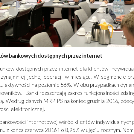
nków bankowych dostępnych przez internet
chunków dostępnych przez internet dla klientów indywidua
przynajmniej jednej operacji w miesiącu. W segmencie p
iku aktywności na poziomie 56%. W obu przypadkach dynam
kowników. Banki rozszerzają zakres funkcjonalności zdaln
czną. Według danych MRPiPS na koniec grudnia 2016, zde
ści elektronicznej.
 bankowości internetowej wśród klientów indywidualnych p
tanu z końca czerwca 2016 i o 8,96% w ujęciu rocznym. N