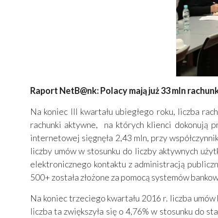
Raport NetB@nk: Polacy mają już 33 mln rachu
Na koniec III kwartału ubiegłego roku, liczba ra
rachunki aktywne, na których klienci dokonują 
internetowej sięgnęła 2,43 mln, przy współczynn
liczby umów w stosunku do liczby aktywnych użyt
elektronicznego kontaktu z administracją publi
500+ została złożone za pomocą systemów bankowo
Na koniec trzeciego kwartału 2016 r. liczba umów
liczba ta zwiększyła się o 4,76% w stosunku do s