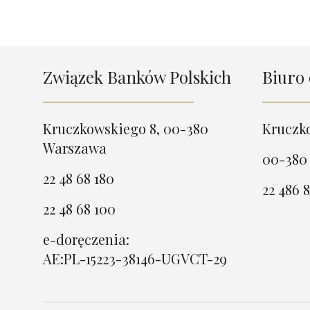
Związek Banków Polskich
Biuro 
Kruczkowskiego 8, 00-380
Kruczk
Warszawa
00-380
22 48 68 180
22 486 8
22 48 68 100
e-doręczenia:
AE:PL-15223-38146-UGVCT-29