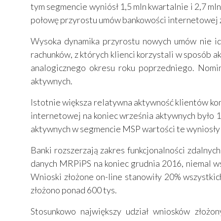
tym segmencie wyniósł 1,5 mln kwartalnie i 2,7 ml
połowę przyrostu umów bankowości internetowej 
Wysoka dynamika przyrostu nowych umów nie idz
rachunków, z których klienci korzystali w sposób 
analogicznego okresu roku poprzedniego. Nomin
aktywnych.
Istotnie większa relatywna aktywność klientów k
internetowej na koniec września aktywnych było 1
aktywnych w segmencie MSP wartości te wyniosły
Banki rozszerzają zakres funkcjonalności zdalnyc
danych MRPiPS na koniec grudnia 2016, niemal ws
Wnioski złożone on-line stanowiły 20% wszystki
złożono ponad 600 tys.
Stosunkowo największy udział wniosków złożo