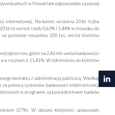
indywidualnych w III kwartale odpowiadała za ponad
i internetowej. Na koniec września 2016 liczba
a 2016 to wzrost rzędu 0,63% i 5,44% w stosunku do
 na poziomie niespełna 100 tys. wśród klientów
zedsiębiorców, gdzie na 2,43 mln umów bankowości
, a w rocznym o 11,41%. W odniesieniu do klientów
cznego kontaktu z administracją publiczną. Według
ne za pomocą systemów bankowości elektronicznej.
w złożonych w programie za pośrednictwem banków
eckim (27%). W dalszej kolejności uplasowały