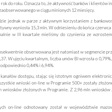
n rok do roku. Oznacza to, że aktywność banków i klientów 
zaobserwowanego w ciągu minionych 12 miesięcy.
ie jednak w parze z aktywnym korzystaniem z bankowośc
aktywny wyniosła 15,3 mln. W odniesieniu do końca czerwc
alnie w III kwartale mieliśmy do czynienia ze wzrostem
onsekwentnie obserwowana jest natomiast w segmencie pr
,37. W ujęciu kwartalnym, liczba umów BI wzrosła o 0,79%
 odpowiednio 0,44% i 6,94%.
h kanałów dostępu, stając się istotnym ogniwem elektroni
zystkie wnioski on-line w Programie 500+ zostały złożo
ch wniosków złożonych w Programie. Z 2,96 mln wnioskó
nych on-line odnotowany został w województwie mazowi