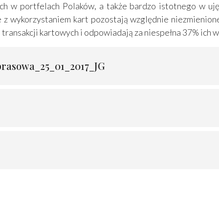
h w portfelach Polaków, a także bardzo istotnego w uję
e z wykorzystaniem kart pozostają względnie niezmienion
transakcji kartowych i odpowiadają za niespełna 37% ich w
prasowa_25_01_2017_JG