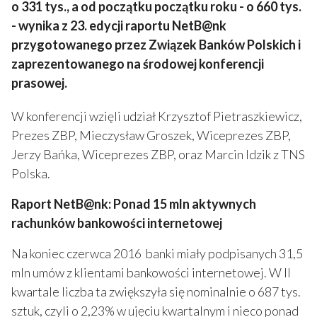
o 331 tys., a od początku początku roku - o 660 tys.
- wynika z 23. edycji raportu NetB@nk
przygotowanego przez Związek Banków Polskich i
zaprezentowanego na środowej konferencji
prasowej.
W konferencji wzięli udział Krzysztof Pietraszkiewicz,
Prezes ZBP, Mieczysław Groszek, Wiceprezes ZBP,
Jerzy Bańka, Wiceprezes ZBP, oraz Marcin Idzik z TNS
Polska.
Raport NetB@nk: Ponad 15 mln aktywnych
rachunków bankowości internetowej
Na koniec czerwca 2016 banki miały podpisanych 31,5
mln umów z klientami bankowości internetowej. W II
kwartale liczba ta zwiększyła się nominalnie o 687 tys.
sztuk, czyli o 2,23% w ujęciu kwartalnym i nieco ponad