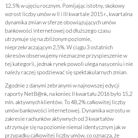
12,5% w ujęciu rocznym. Pomijając istotny, skokowy
wzrost liczby umów w II i III kwartale 2015 r., kwartalna
dynamika zmian w sferze obowiązujących umów
bankowości internetowej od dłuższego czasu
utrzymuje się na zbliżonym poziomie,
nieprzekraczającym 2,5%. W ciągu 3 ostatnich
okresów obserwujemy nieznaczne przyspieszenie w
tej kategorii, jednak rynek powoli ulega nasyceniu i nie
należy raczej spodziewać się spektakularnych zmian.
Zgodnie z danymi zebranymi w najnowszej edycji
raporty NetB@nk, na koniec II kwartału 2016 było 15,2
mln. aktywnych klientów. To 48,2% całkowitej liczby
umów bankowości internetowej. Dynamika wzrostu w
zakresie rachunków aktywnych od 3 kwartałów
utrzymuje się na poziomie niemal identycznym jak w
przypadku całkowitej liczby umów, co oznacza, że