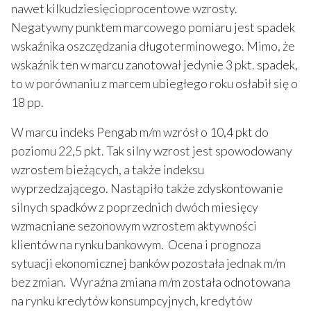
nawet kilkudziesięcioprocentowe wzrosty.
Negatywny punktem marcowego pomiaru jest spadek
wskaźnika oszczędzania długoterminowego. Mimo, że
wskaźnik ten w marcu zanotował jedynie 3 pkt. spadek,
to w porównaniu z marcem ubiegłego roku osłabił się o
18 pp.
W marcu indeks Pengab m/m wzrósł o 10,4 pkt do
poziomu 22,5 pkt. Tak silny wzrost jest spowodowany
wzrostem bieżących, a także indeksu
wyprzedzającego. Nastąpiło także zdyskontowanie
silnych spadków z poprzednich dwóch miesięcy
wzmacniane sezonowym wzrostem aktywności
klientów na rynku bankowym. Ocena i prognoza
sytuacji ekonomicznej banków pozostała jednak m/m
bez zmian. Wyraźna zmiana m/m została odnotowana
na rynku kredytów konsumpcyjnych, kredytów