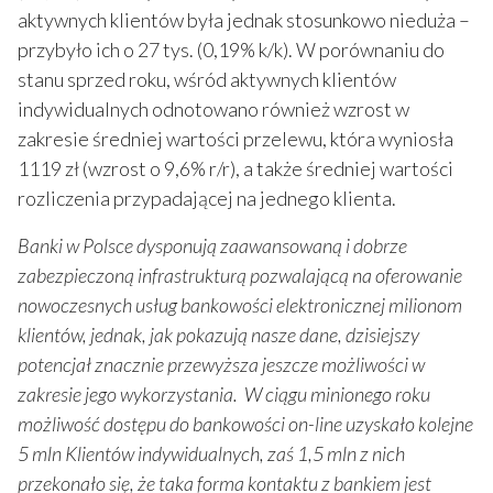
aktywnych klientów była jednak stosunkowo nieduża –
przybyło ich o 27 tys. (0,19% k/k). W porównaniu do
stanu sprzed roku, wśród aktywnych klientów
indywidualnych odnotowano również wzrost w
zakresie średniej wartości przelewu, która wyniosła
1119 zł (wzrost o 9,6% r/r), a także średniej wartości
rozliczenia przypadającej na jednego klienta.
Banki w Polsce dysponują zaawansowaną i dobrze
zabezpieczoną infrastrukturą pozwalającą na oferowanie
nowoczesnych usług bankowości elektronicznej milionom
klientów, jednak, jak pokazują nasze dane, dzisiejszy
potencjał znacznie przewyższa jeszcze możliwości w
zakresie jego wykorzystania. W ciągu minionego roku
możliwość
dost
ępu do bankowości on-line uzyskało kolejne
5 mln Klientów indywidualnych, zaś 1,5 mln z nich
przekonało się, że taka forma kontaktu z bankiem jest