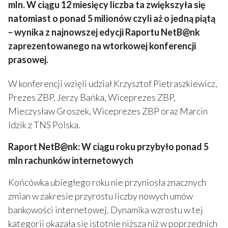
mln. W ciągu 12 miesięcy liczba ta zwiększyła się
natomiast o ponad 5 milionów czyli aż o jedną piątą
– wynika z najnowszej edycji Raportu NetB@nk
zaprezentowanego na wtorkowej konferencji
prasowej.
W konferencji wzięli udział Krzysztof Pietraszkiewicz,
Prezes ZBP, Jerzy Bańka, Wiceprezes ZBP,
Mieczysław Groszek, Wiceprezes ZBP oraz Marcin
Idzik z TNS Polska.
Raport NetB@nk: W ciągu roku przybyło ponad 5
mln rachunków internetowych
Końcówka ubiegłego roku nie przyniosła znacznych
zmian w zakresie przyrostu liczby nowych umów
bankowości internetowej. Dynamika wzrostu w tej
kategorii okazała się istotnie niższa niż w poprzednich