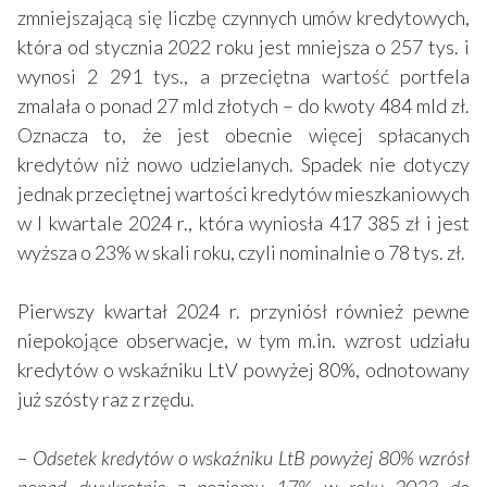
zmniejszającą się liczbę czynnych umów kredytowych,
która od stycznia 2022 roku jest mniejsza o 257 tys. i
wynosi 2 291 tys., a przeciętna wartość portfela
zmalała o ponad 27 mld złotych – do kwoty 484 mld zł.
Oznacza to, że jest obecnie więcej spłacanych
kredytów niż nowo udzielanych. Spadek nie dotyczy
jednak przeciętnej wartości kredytów mieszkaniowych
w I kwartale 2024 r., która wyniosła 417 385 zł i jest
wyższa o 23% w skali roku, czyli nominalnie o 78 tys. zł.
Pierwszy kwartał 2024 r. przyniósł również pewne
niepokojące obserwacje, w tym m.in. wzrost udziału
kredytów o wskaźniku LtV powyżej 80%, odnotowany
już szósty raz z rzędu.
–
Odsetek kredytów o wskaźniku LtB powyżej 80% wzrósł
ponad dwukrotnie z poziomu 17% w roku 2022 do