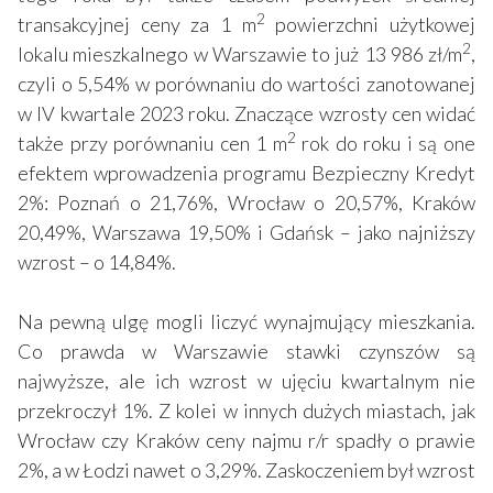
2
transakcyjnej ceny za 1 m
powierzchni użytkowej
2
lokalu mieszkalnego w Warszawie to już 13 986 zł/m
,
czyli o 5,54% w porównaniu do wartości zanotowanej
w IV kwartale 2023 roku. Znaczące wzrosty cen widać
2
także przy porównaniu cen 1 m
rok do roku i są one
efektem wprowadzenia programu Bezpieczny Kredyt
2%: Poznań o 21,76%, Wrocław o 20,57%, Kraków
20,49%, Warszawa 19,50% i Gdańsk – jako najniższy
wzrost – o 14,84%.
Na pewną ulgę mogli liczyć wynajmujący mieszkania.
Co prawda w Warszawie stawki czynszów są
najwyższe, ale ich wzrost w ujęciu kwartalnym nie
przekroczył 1%. Z kolei w innych dużych miastach, jak
Wrocław czy Kraków ceny najmu r/r spadły o prawie
2%, a w Łodzi nawet o 3,29%. Zaskoczeniem był wzrost