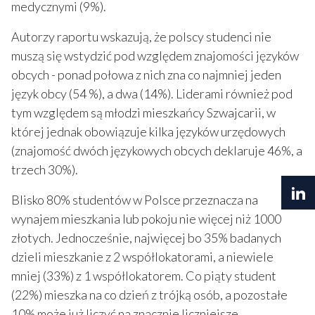
medycznymi (9%).
Autorzy raportu wskazują, że polscy studenci nie
muszą się wstydzić pod względem znajomości języków
obcych - ponad połowa z nich zna co najmniej jeden
język obcy (54 %), a dwa (14%). Liderami również pod
tym względem są młodzi mieszkańcy Szwajcarii, w
której jednak obowiązuje kilka języków urzędowych
(znajomość dwóch językowych obcych deklaruje 46%, a
trzech 30%).
Blisko 80% studentów w Polsce przeznacza na
wynajem mieszkania lub pokoju nie więcej niż 1000
złotych. Jednocześnie, najwięcej bo 35% badanych
dzieli mieszkanie z 2 współlokatorami, a niewiele
mniej (33%) z 1 współlokatorem. Co piąty student
(22%) mieszka na co dzień z trójką osób, a pozostałe
10% może już liczyć na znacznie liczniejsze