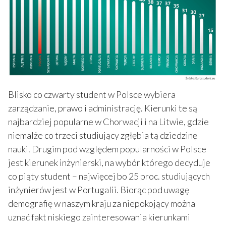
Blisko co czwarty student w Polsce wybiera
zarządzanie, prawo i administrację. Kierunki te są
najbardziej popularne w Chorwacji i na Litwie, gdzie
niemalże co trzeci studiujący zgłębia tą dziedzinę
nauki. Drugim pod względem popularności w Polsce
jest kierunek inżynierski, na wybór którego decyduje
co piąty student – najwięcej bo 25 proc. studiujących
inżynierów jest w Portugalii. Biorąc pod uwagę
demografię w naszym kraju za niepokojący można
uznać fakt niskiego zainteresowania kierunkami