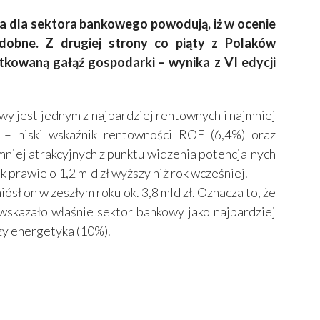
a dla sektora bankowego powodują, iż w ocenie
obne. Z drugiej strony co piąty z Polaków
tkowaną gałąź gospodarki – wynika z VI edycji
y jest jednym z najbardziej rentownych i najmniej
– niski wskaźnik rentowności ROE (6,4%) oraz
jmniej atrakcyjnych z punktu widzenia potencjalnych
 prawie o 1,2 mld zł wyższy niż rok wcześniej.
ł on w zeszłym roku ok. 3,8 mld zł. Oznacza to, że
wskazało właśnie sektor bankowy jako najbardziej
zy energetyka (10%).