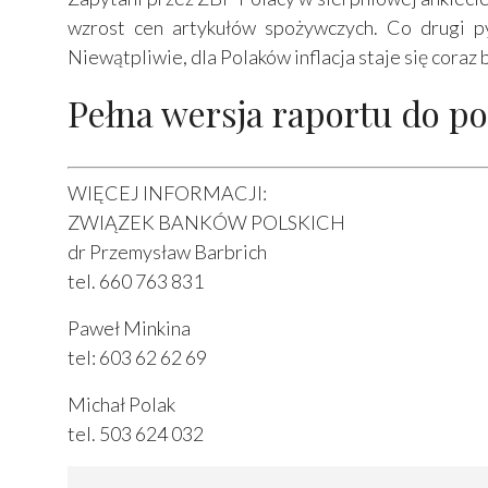
wzrost cen artykułów spożywczych. Co drugi py
Niewątpliwie, dla Polaków inflacja staje się cora
Pełna wersja raportu do po
WIĘCEJ INFORMACJI:
ZWIĄZEK BANKÓW POLSKICH
dr Przemysław Barbrich
tel. 660 763 831
Paweł Minkina
tel: 603 62 62 69
Michał Polak
tel. 503 624 032