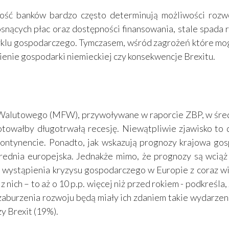
ilność banków bardzo często determinują możliwości rozw
osnących płac oraz dostępności finansowania, stale spad
cyklu gospodarczego. Tymczasem, wśród zagrożeń które m
ienie gospodarki niemieckiej czy konsekwencje Brexitu.
lutowego (MFW), przywoływane w raporcie ZBP, w średnim
towałby długotrwałą recesję. Niewątpliwie zjawisko to d
Kontynencie. Ponadto, jak wskazują prognozy krajowa gos
ż średnia europejska. Jednakże mimo, że prognozy są wciąż
i wystąpienia kryzysu gospodarczego w Europie z coraz w
nich – to aż o 10 p.p. więcej niż przed rokiem - podkreśla,
urzenia rozwoju będą miały ich zdaniem takie wydarzenia
y Brexit (19%).