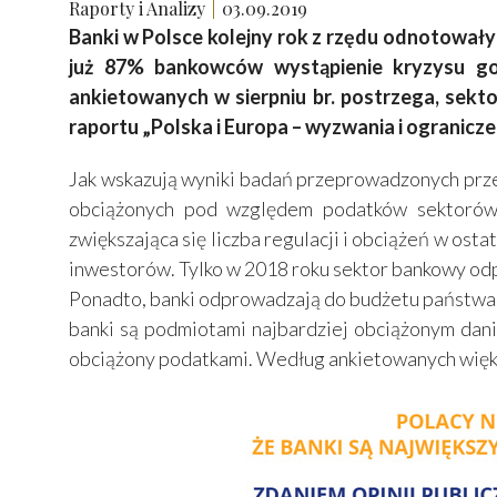
Raporty i Analizy
03.09.2019
Banki w Polsce kolejny rok z rzędu odnotował
już 87% bankowców wystąpienie kryzysu go
ankietowanych w sierpniu br. postrzega, sekt
raportu „Polska i Europa – wyzwania i ogranic
Jak wskazują wyniki badań przeprowadzonych przez
obciążonych pod względem podatków sektorów 
zwiększająca się liczba regulacji i obciążeń w ost
inwestorów. Tylko w 2018 roku sektor bankowy odpro
Ponadto, banki odprowadzają do budżetu państwa ta
banki są podmiotami najbardziej obciążonym dani
obciążony podatkami. Według ankietowanych większ