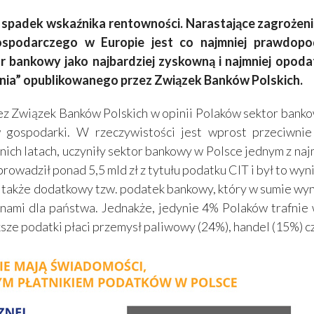
y spadek wskaźnika rentowności. Narastające zagrożeni
spodarczego w Europie jest co najmniej prawdopod
or bankowy jako najbardziej zyskowną i najmniej opoda
zenia” opublikowanego przez Związek Banków Polskich.
 Związek Banków Polskich w opinii Polaków sektor bankow
gospodarki. W rzeczywistości jest wprost przeciwnie 
atnich latach, uczyniły sektor bankowy w Polsce jednym z na
wadził ponad 5,5 mld zł z tytułu podatku CIT i był to wynik
kże dodatkowy tzw. podatek bankowy, który w sumie wyniós
nami dla państwa. Jednakże, jedynie 4% Polaków trafnie 
e podatki płaci przemysł paliwowy (24%), handel (15%) c