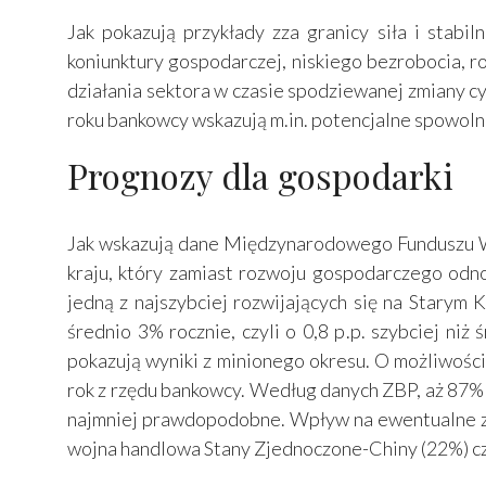
Jak pokazują przykłady zza granicy siła i stab
koniunktury gospodarczej, niskiego bezrobocia, r
działania sektora w czasie spodziewanej zmiany 
roku bankowcy wskazują m.in. potencjalne spowoln
Prognozy dla gospodarki
Jak wskazują dane Międzynarodowego Funduszu Wa
kraju, który zamiast rozwoju gospodarczego odno
jedną z najszybciej rozwijających się na Starym 
średnio 3% rocznie, czyli o 0,8 p.p. szybciej ni
pokazują wyniki z minionego okresu. O możliwośc
rok z rzędu bankowcy. Według danych ZBP, aż 87% z 
najmniej prawdopodobne. Wpływ na ewentualne zab
wojna handlowa Stany Zjednoczone-Chiny (22%) cz