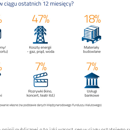
opinii publicznej o to jaki wzrost cen w ciągu ostatniego r