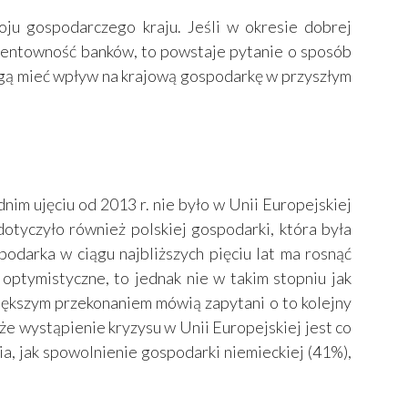
oju gospodarczego kraju. Jeśli w okresie dobrej
a rentowność banków, to powstaje pytanie o sposób
ogą mieć wpływ na krajową gospodarkę w przyszłym
 ujęciu od 2013 r. nie było w Unii Europejskiej
otyczyło również polskiej gospodarki, która była
podarka w ciągu najbliższych pięciu lat ma rosnąć
 optymistyczne, to jednak nie w takim stopniu jak
iększym przekonaniem mówią zapytani o to kolejny
 że wystąpienie kryzysu w Unii Europejskiej jest co
, jak spowolnienie gospodarki niemieckiej (41%),