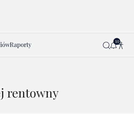
diów
Raporty
ej rentowny