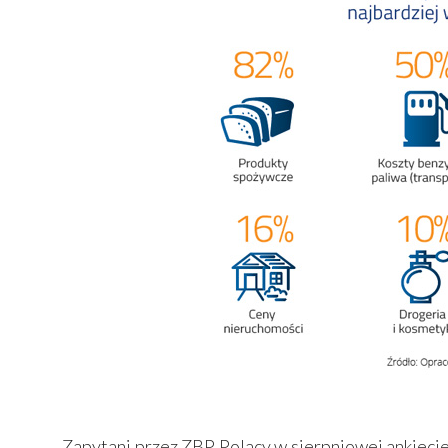
Zapytani przez ZBP Polacy w sierpniowej ankiecie 