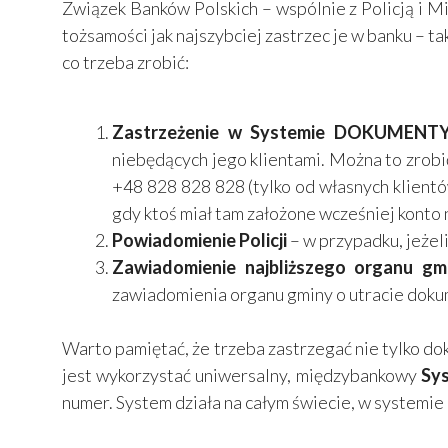
Związek Banków Polskich – wspólnie z Policją i 
tożsamości jak najszybciej zastrzec je w banku – ta
co trzeba zrobić:
Zastrzeżenie w Systemie DOKUMEN
niebędących jego klientami. Można to zrob
+48 828 828 828 (tylko od własnych klientów
gdy ktoś miał tam założone wcześniej konto
Powiadomienie Policji
– w przypadku, jeżel
Zawiadomienie najbliższego organu gm
zawiadomienia organu gminy o utracie dokum
Warto pamiętać, że trzeba zastrzegać nie tylko do
jest wykorzystać uniwersalny, międzybankowy
Sys
numer. System działa na całym świecie, w systemie