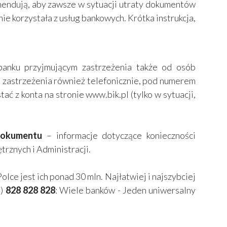
mendują, aby zawsze w sytuacji utraty dokumentów
nie korzystała z usług bankowych. Krótka instrukcja,
nku przyjmującym zastrzeżenia także od osób
 zastrzeżenia również telefonicznie, pod numerem
ać z konta na stronie www.bik.pl (tylko w sytuacji,
 dokumentu
– informacje dotyczące konieczności
rznych i Administracji.
ce jest ich ponad 30 mln. Najłatwiej i najszybciej
8)
828 828 828
: Wiele banków - Jeden uniwersalny