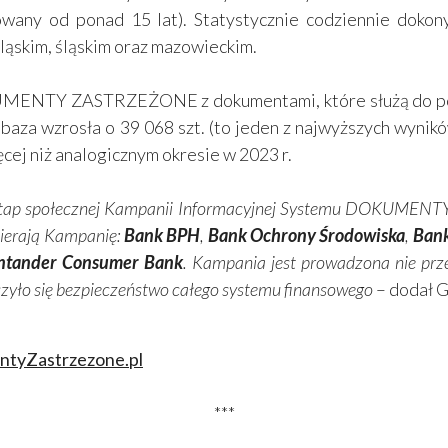
wany od ponad 15 lat). Statystycznie codziennie dokony
ąskim, śląskim oraz mazowieckim.
MENTY ZASTRZEŻONE z dokumentami, które służą do potw
. baza wzrosła o 39 068 szt. (to jeden z najwyższych wynik
cej niż analogicznym okresie w 2023 r.
ny etap społecznej Kampanii Informacyjnej Systemu DOKUMEN
pierają Kampanię:
Bank BPH
,
Bank Ochrony Środowiska
,
Bank
ntander Consumer Bank
. Kampania jest prowadzona nie prze
szyło się bezpieczeństwo całego systemu finansowego
– dodał 
tyZastrzezone.pl
***