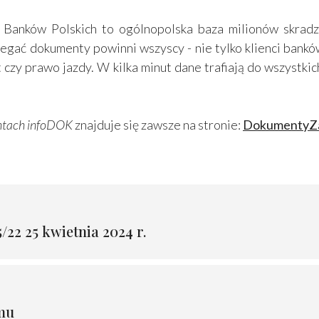
w Polskich to ogólnopolska baza milionów skradzio
egać dokumenty powinni wszyscy - nie tylko klienci banków
t czy prawo jazdy. W kilka minut dane trafiają do wszystk
ntach infoDOK
znajduje się zawsze na stronie:
DokumentyZa
/22 25 kwietnia 2024 r.
amu