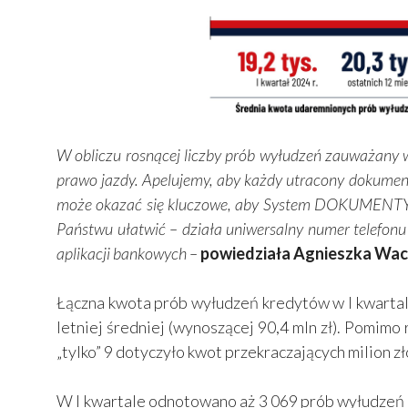
W obliczu rosnącej liczby prób wyłudzeń zauważany w 
prawo jazdy. Apelujemy, aby każdy utracony dokument
może okazać się kluczowe, aby System DOKUMENTY Z
Państwu ułatwić – działa uniwersalny numer telefo
aplikacji bankowych –
powiedziała Agnieszka Wac
Łączna kwota prób wyłudzeń kredytów w I kwartale 
letniej średniej (wynoszącej 90,4 mln zł). Pomi
„tylko” 9 dotyczyło kwot przekraczających milion z
W I kwartale odnotowano aż 3 069 prób wyłudzeń – 