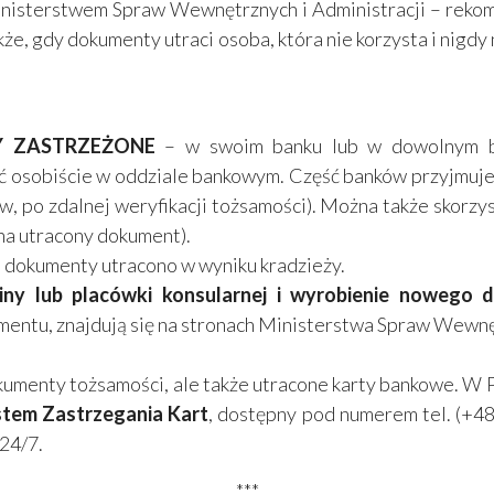
Ministerstwem Spraw Wewnętrznych i Administracji – reko
kże, gdy dokumenty utraci osoba, która nie korzysta i nigdy 
TY ZASTRZEŻONE
– w swoim banku lub w dowolnym ba
ić osobiście w oddziale bankowym. Część banków przyjmuje
, po zdalnej weryfikacji tożsamości). Można także skorzyst
 na utracony dokument).
i dokumenty utracono w wyniku kradzieży.
iny lub placówki konsularnej i wyrobienie nowego
entu, znajdują się na stronach Ministerstwa Spraw Wewnęt
kumenty tożsamości, ale także utracone karty bankowe. W Pol
tem Zastrzegania Kart
, dostępny pod numerem tel. (+4
 24/7.
***