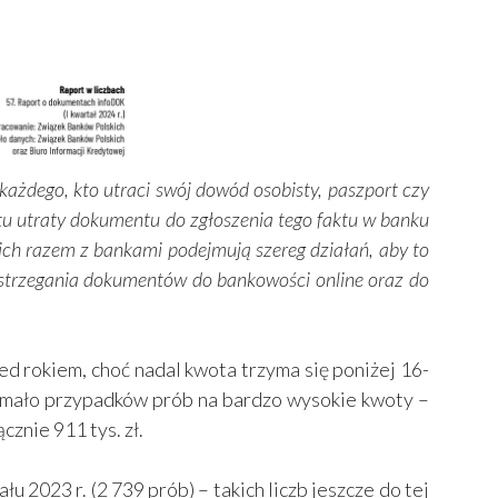
każdego, kto utraci swój dowód osobisty, paszport czy
tu utraty dokumentu do zgłoszenia tego faktu w banku
 razem z bankami podejmują szereg działań, aby to
strzegania dokumentów do bankowości online oraz do
ed rokiem, choć nadal kwota trzyma się poniżej 16-
o mało przypadków prób na bardzo wysokie kwoty –
znie 911 tys. zł.
2023 r. (2 739 prób) – takich liczb jeszcze do tej