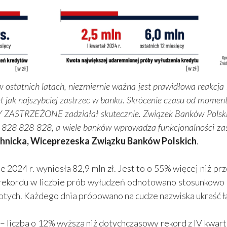
ostatnich latach, niezmiernie ważna jest prawidłowa reakcja 
 jak najszybciej zastrzec w banku. Skrócenie czasu od momen
ASTRZEŻONE zadziałał skutecznie. Związek Banków Polskich
nu 828 828 828, a wiele banków wprowadza funkcjonalności za
hnicka, Wiceprezeska Związku Banków Polskich
.
2024 r. wyniosła 82,9 mln zł. Jest to o 55% więcej niż prz
mo rekordu w liczbie prób wyłudzeń odnotowano stosunkow
łotych. Każdego dnia próbowano na cudze nazwiska ukraść łąc
liczba o 12% wyższa niż dotychczasowy rekord z IV kwartału 