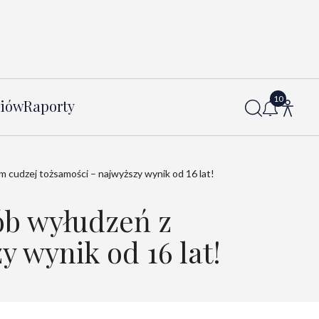
diów
Raporty
cudzej tożsamości – najwyższy wynik od 16 lat!
ób wyłudzeń z
 wynik od 16 lat!