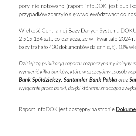
pory nie notowano (raport infoDOK jest publiko
przypadków zdarzyło się w województwach dolnośl
Wielkość Centralnej Bazy Danych Systemu DOKU
2 515 184 szt., co oznacza, że w I kwartale 2024 r
bazy trafiało 430 dokumentów dziennie, tj. 10% wię
Dzisiejszą publikacją raportu rozpoczynamy kolej
wymienić kilka banków, które w szczególny sposób ws
Bank Spółdzielczy
,
Santander Bank Polska
oraz
Sa
wyłącznie przez banki, dzięki któremu znacząco zwięk
Raport infoDOK jest dostępny na stronie
Dokumen