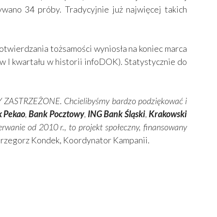
wano 34 próby. Tradycyjnie już najwięcej takich
ierdzania tożsamości wyniosła na koniec marca
ów I kwartału w historii infoDOK). Statystycznie do
TY ZASTRZEŻONE. Chcielibyśmy bardzo podziękować i
 Pekao
,
Bank Pocztowy
,
ING Bank Śląski
,
Krakowski
rwanie od 2010 r., to projekt społeczny, finansowany
Grzegorz Kondek, Koordynator Kampanii.