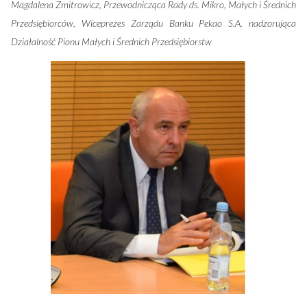
Magdalena Zmitrowicz, Przewodnicząca Rady ds. Mikro, Małych i Średnich
Przedsiębiorców, Wiceprezes Zarządu Banku Pekao S.A. nadzorująca
Działalność Pionu Małych i Średnich Przedsiębiorstw