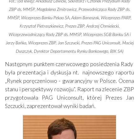
Fot.: (od lewej): Arkadiusz Lewicki, Sekretarz i Członek Prezydium Rady
ZBP ds. MMŚP, Magdalena Zmitrowicz, Przewodnicząca Rady ZBP ds.
MMŚP, Wiceprezes Banku Pekao SA, Adam Banaszak, Wiceprezes PARP,
Krzysztof Pietraszkiewicz, Prezes ZBP, Andrzej Chmielecki,
Wiceprzewodniczący Rady ZBP ds. MMSP, Wiceprezes SGB Banku SA i
Jerzy Bańka, Wiceprezes ZBP, Jan Szczucki, Prezes PAG Uniconsult, Maciej
Duszczyk, Dyrektor Departamentu Rynku Bankowego, BIK SA)
Następnym punktem czerwcowego posiedzenia Rady
była prezentacja i dyskusja nt. najnowszego raportu
„Rynek poręczeniowo - gwarancyjny w Polsce. Ocena
stanu i perspektywy rozwoju”. Raport na zlecenie ZBP
przygotowała PAG Uniconsult, której Prezes Jan
Szczucki, zaprezentował wyniki badań.