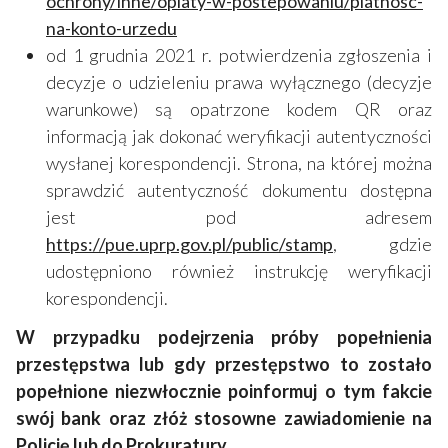
ochrony/inne/oplaty-w-postepowaniu/platnosc-
na-konto-urzedu
od 1 grudnia 2021 r. potwierdzenia zgłoszenia i
decyzje o udzieleniu prawa wyłącznego (decyzje
warunkowe) są opatrzone kodem QR oraz
informacją jak dokonać weryfikacji autentyczności
wysłanej korespondencji. Strona, na której można
sprawdzić autentyczność dokumentu dostępna
jest pod adresem
https://pue.uprp.gov.pl/public/stamp
, gdzie
udostępniono również instrukcję weryfikacji
korespondencji.
W przypadku podejrzenia próby popełnienia
przestępstwa lub gdy przestępstwo to zostało
popełnione niezwłocznie poinformuj o tym fakcie
swój bank oraz złóż stosowne zawiadomienie na
Policję lub do Prokuratury.