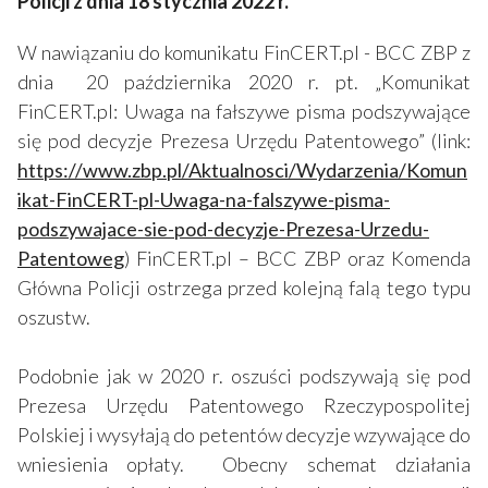
Policji z dnia 18 stycznia 2022 r.
W nawiązaniu do komunikatu FinCERT.pl - BCC ZBP z
dnia 20 października 2020 r. pt. „Komunikat
FinCERT.pl: Uwaga na fałszywe pisma podszywające
się pod decyzje Prezesa Urzędu Patentowego” (link:
https://www.zbp.pl/Aktualnosci/Wydarzenia/Komun
ikat-FinCERT-pl-Uwaga-na-falszywe-pisma-
podszywajace-sie-pod-decyzje-Prezesa-Urzedu-
Patentoweg
) FinCERT.pl – BCC ZBP oraz Komenda
Główna Policji ostrzega przed kolejną falą tego typu
oszustw.
Podobnie jak w 2020 r. oszuści podszywają się pod
Prezesa Urzędu Patentowego Rzeczypospolitej
Polskiej i wysyłają do petentów decyzje wzywające do
wniesienia opłaty. Obecny schemat działania