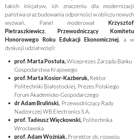
takich inicjatyw, ich znaczeniu dla modernizacji
państwa oraz budowania odporności w obliczu nowych
wyzwań. Panel moderował
Krzysztof
Pietraszkiewicz
,
Przewodniczący Komitetu
Honorowego Roku Edukacji Ekonomicznej
, a w
dyskusji udział wzięli:
prof. Marta Postuła,
Wiceprezes Zarządu Banku
Gospodarstwa Krajowego
prof. Marta Kosior-Kazberuk,
Rektor
Politechniki Białostockiej, Prezes Polskiego
Forum Akademicko-Gospodarczego
dr Adam Bruliński,
Przewodniczący Rady
Nadzorczej WB Electronics S.A.
prof. Tadeusz Więckowski,
Politechnika
Wrocławska
prof. Adam Woźniak,
Prorektor ds. rozwoju