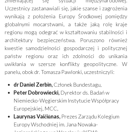
zmieniającej się sytuacji międzynarodowej.
Uczestnicy zastanawiali się, jakie szanse i zagrożenia
wynikają z położenia Europy Środkowej pomiędzy
globalnymi mocarstwami, a także jaką rolę kraje
regionu mogą odegrać w kształtowaniu stabilności i
architektury bezpieczeństwa. Poruszono również
kwestie samodzielności gospodarczej i politycznej
państw regionu oraz ich zdolności do unikania
uwikłania w szersze konflikty geopolityczne. W
panelu, obok dr. Tomasza Pawlonki, uczestniczyli:
dr Daniel Zerbin,
Członek Bundestagu,
Peter Dobrowiecki,
Dyrektor ds. Badań w
Niemiecko-Węgierskim Instytucie Współpracy
Europejskiej, MCC,
Laurynas Vaičiūnas,
Prezes Zarządu Kolegium
Europy Wschodniej im. Jana Nowaka-