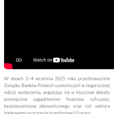
W dniach 2–4 września 2025 roku przedstawiciele
Związku Banków Polskich uczestniczyli w tegorocznej
edycji wydarzenia, angażując się w kluczowe debaty
poświęcone zagadnieniom finansów, cyfryzacji,
bezpieczeństwa ekonomicznego oraz roli sektora
bankowego w procesie transformacji Europy.