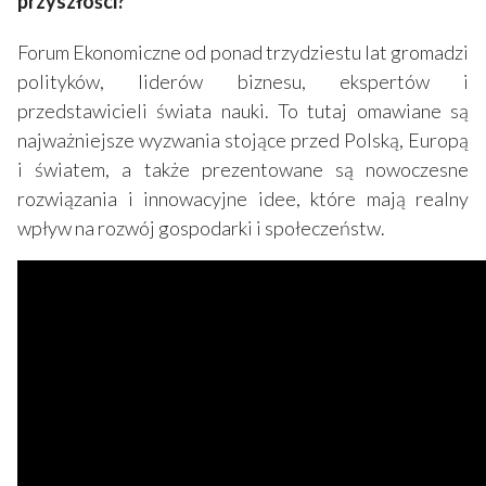
przyszłości?”
Forum Ekonomiczne od ponad trzydziestu lat gromadzi
polityków, liderów biznesu, ekspertów i
przedstawicieli świata nauki. To tutaj omawiane są
najważniejsze wyzwania stojące przed Polską, Europą
i światem, a także prezentowane są nowoczesne
rozwiązania i innowacyjne idee, które mają realny
wpływ na rozwój gospodarki i społeczeństw.