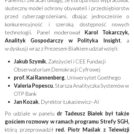
Paneliści zwracali uwagę, że Europa musi wypracować
skuteczny model ochrony obywateli i przedsiębiorstw
przed cyberzagrożeniami, dbając jednocześnie o
konkurencyjność i szeroką dostępność nowych
technologii. Panel moderował
Karol Tokarczyk,
Analityk Gospodarczy w Polityka Insight
, a
w dyskusji wraz z Prezesem Białkiem udział wzięli:
Jakub Szymik
, Założyciel i CEE Fundacji
Obserwatorium Demokracji Cyfrowej
prof. Kai Rannenberg
, Uniwersytet Goethego
Valeria Popescu
, Starsza Analityczka Systemów w
OTP Bank
Jan Kozak
, Dyrektor Łukasiewicz–AI
Po udziale w panelu
dr Tadeusz Białek był także
gościem rozmowy w ramach programu Strefy SGH,
którą przeprowadził
red. Piotr Maślak z Telewizji