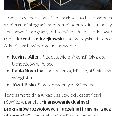
Uczestnicy debatowali o praktycznych sposobach
wspierania integracji społecznej poprzez instrumenty
finansowe i programy edukacyjne. Panel moderował
red.
Jeremi Jędrzejkowski
, a w dyskusji obok
Arkadiusza Lewickiego udział wzięli:
Kevin J. Allen,
Przedstawiciel Agencji ONZ ds.
Uchodźców w Polsce
Paula Novotna,
sportsmenka, Mistrzyni Świata w
Wingfoilu
Józef Pisko
, Slovak Academy of Sciences
Tego samego dnia Arkadiusz Lewicki uczestniczył
również w panelu
„Finansowanie dualnych
programów rozwojowych – uczelnie i firmy na rzecz
obronności”
, który odbył się w Strefie Dolnego