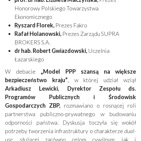
Honorowy Polskiego Towarzystwa
Ekonomicznego
Ryszard Florek,
Prezes Fakro
Rafał Holanowski,
Prezes Zarządu SUPRA
BROKERS S.A.
dr hab. Robert Gwiazdowski,
Uczelnia
Łazarskiego
W debacie
„Model PPP szansą na większe
bezpieczeństwo kraju”
, w której udział wziął
Arkadiusz Lewicki,
Dyrektor Zespołu ds.
Programów Publicznych i Środowisk
Gospodarczych ZBP,
rozmawiano o rosnącej roli
partnerstwa publiczno-prywatnego w budowaniu
odporności państwa. Dyskusja toczyła się wokół
potrzeby tworzenia infrastruktury o charakterze
dual-
use
, służącej zarówno celom cywilnym, jak i