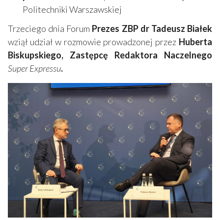
Politechniki Warszawskiej
Trzeciego dnia Forum
Prezes ZBP dr Tadeusz Białek
wziął udział w rozmowie prowadzonej przez
Huberta
Biskupskiego, Zastępcę Redaktora Naczelnego
Super Expressu
.