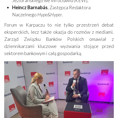
Jeziorańskiego we Wrocławiu (KEW),
Heincz Barnabás
, Zastępca Redaktora
Naczelnego
Hype&Hyper
.
Forum w Karpaczu to nie tylko przestrzeń debat
eksperckich, lecz także okazja do rozmów z mediami.
Zarząd Związku Banków Polskich omawiał z
dziennikarzami kluczowe wyzwania stojące przed
sektorem bankowym i całą gospodarką.