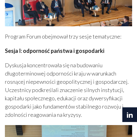
Program Forum obejmował trzy sesje tematyczne:
Sesja I: odporność państwa i gospodarki
Dyskusja koncentrowała się na budowaniu
długoterminowej odporności kraju w warunkach
rosnącej niepewności geopolitycznej i gospodarczej.
Uczestnicy podkreślali znaczenie silnych instytucji,
kapitału społecznego, edukacji oraz dywersyfikacji
gospodarki jako fundamentów stabilnego rozwoju i
zdolności reagowania na kryzysy.