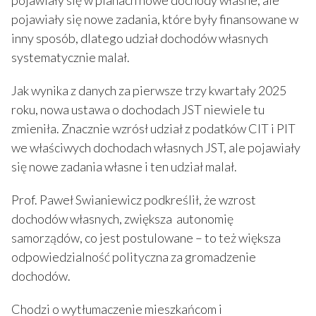
pojawiały się w planach nowe dochody własne, ale
pojawiały się nowe zadania, które były finansowane w
inny sposób, dlatego udział dochodów własnych
systematycznie malał.
Jak wynika z danych za pierwsze trzy kwartały 2025
roku, nowa ustawa o dochodach JST niewiele tu
zmieniła. Znacznie wzrósł udział z podatków CIT i PIT
we właściwych dochodach własnych JST, ale pojawiały
się nowe zadania własne i ten udział malał.
Prof. Paweł Swianiewicz podkreślił, że wzrost
dochodów własnych, zwiększa autonomię
samorządów, co jest postulowane – to też większa
odpowiedzialność polityczna za gromadzenie
dochodów.
Chodzi o wytłumaczenie mieszkańcom i