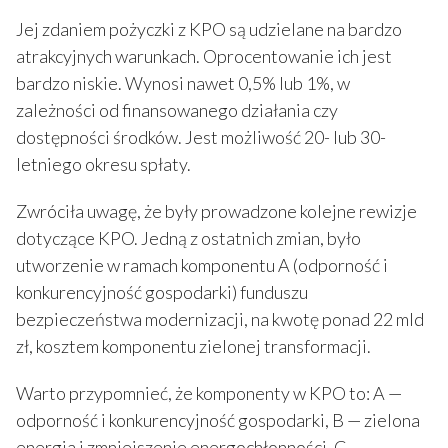
Jej zdaniem pożyczki z KPO są udzielane na bardzo
atrakcyjnych warunkach. Oprocentowanie ich jest
bardzo niskie. Wynosi nawet 0,5% lub 1%, w
zależności od finansowanego działania czy
dostępności środków. Jest możliwość 20- lub 30-
letniego okresu spłaty.
Zwróciła uwagę, że były prowadzone kolejne rewizje
dotyczące KPO. Jedną z ostatnich zmian, było
utworzenie w ramach komponentu A (odporność i
konkurencyjność gospodarki) funduszu
bezpieczeństwa modernizacji, na kwotę ponad 22 mld
zł, kosztem komponentu zielonej transformacji.
Warto przypomnieć, że komponenty w KPO to: A —
odporność i konkurencyjność gospodarki, B — zielona
energia i zmniejszenie energochłonności, C —