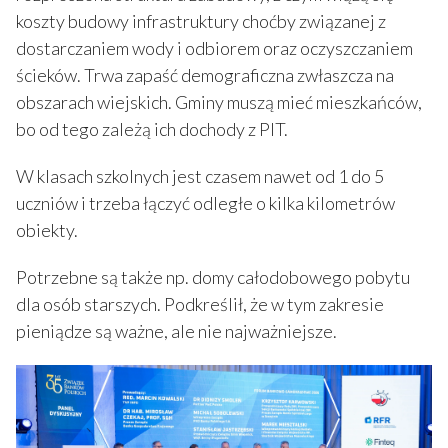
koszty budowy infrastruktury choćby związanej z
dostarczaniem wody i odbiorem oraz oczyszczaniem
ścieków. Trwa zapaść demograficzna zwłaszcza na
obszarach wiejskich. Gminy muszą mieć mieszkańców,
bo od tego zależą ich dochody z PIT.
W klasach szkolnych jest czasem nawet od 1 do 5
uczniów i trzeba łączyć odległe o kilka kilometrów
obiekty.
Potrzebne są także np. domy całodobowego pobytu
dla osób starszych. Podkreślił, że w tym zakresie
pieniądze są ważne, ale nie najważniejsze.