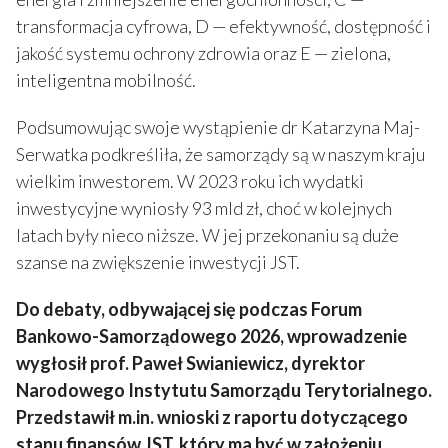
transformacja cyfrowa, D — efektywność, dostępność i
jakość systemu ochrony zdrowia oraz E — zielona,
inteligentna mobilność.
Podsumowując swoje wystąpienie dr Katarzyna Maj-
Serwatka podkreśliła, że samorządy są w naszym kraju
wielkim inwestorem. W 2023 roku ich wydatki
inwestycyjne wyniosły 93 mld zł, choć w kolejnych
latach były nieco niższe. W jej przekonaniu są duże
szanse na zwiększenie inwestycji JST.
Do debaty, odbywającej się podczas Forum
Bankowo-Samorządowego 2026, wprowadzenie
wygłosił prof. Paweł Swianiewicz, dyrektor
Narodowego Instytutu Samorządu Terytorialnego.
Przedstawił m.in. wnioski z raportu dotyczącego
stanu finansów JST, który ma być w założeniu