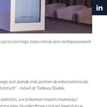
ą z przyczyn tego stanu rzeczy jest niedopasowanie
ego jest jednak niski poziom ukredytowienia (ok.
 złotych” – mówił dr Tadeusz Białek.
ałalności, a w znikomym stopniu inwestują i
westycyjne, bo mikrofirmy częściej inwestują w