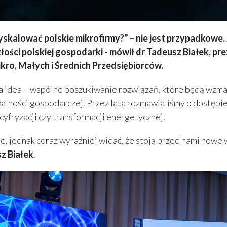
kalować polskie mikrofirmy?” – nie jest przypadkowe. J
łości polskiej gospodarki - mówił dr Tadeusz Białek, p
ro, Małych i Średnich Przedsiębiorców.
a idea – wspólne poszukiwanie rozwiązań, które będą wzma
łalności gospodarczej. Przez lata rozmawialiśmy o dostępi
 cyfryzacji czy transformacji energetycznej.
lne, jednak coraz wyraźniej widać, że stoją przed nami no
z Białek
.