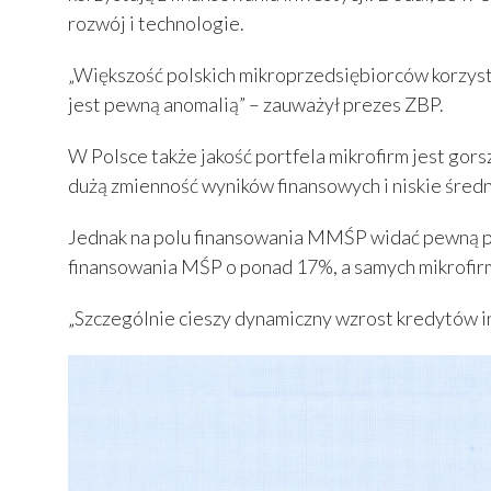
rozwój i technologie.
„Większość polskich mikroprzedsiębiorców korzysta
jest pewną anomalią” – zauważył prezes ZBP.
W Polsce także jakość portfela mikrofirm jest gor
dużą zmienność wyników finansowych i niskie śred
Jednak na polu finansowania MMŚP widać pewną pop
finansowania MŚP o ponad 17%, a samych mikrofir
„Szczególnie cieszy dynamiczny wzrost kredytów in