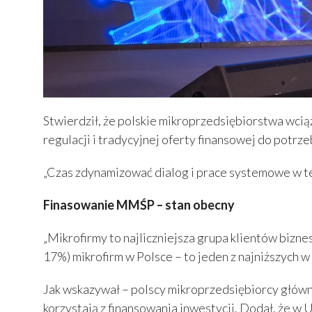
Stwierdził, że polskie mikroprzedsiębiorstwa wcią
regulacji i tradycyjnej oferty finansowej do potr
„Czas zdynamizować dialog i prace systemowe w te
Finasowanie MMŚP – stan obecny
„Mikrofirmy to najliczniejsza grupa klientów bizn
17%) mikrofirm w Polsce – to jeden z najniższych 
Jak wskazywał – polscy mikroprzedsiębiorcy głównie
korzystają z finansowania inwestycji. Dodał, że w 