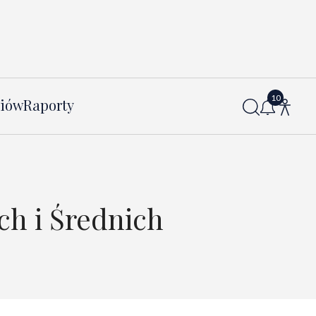
diów
Raporty
h i Średnich