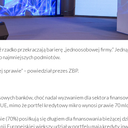
ż rzadko przekraczają barierę „jednoosobowej firmy.” Jedn
zeb najmniejszych podmiotów.
j sprawie” – powiedział prezes ZBP.
esowych banków, choć nadal wyzwaniem dla sektora finansow
w UE, mimo że portfel kredytowy mikro wynosi prawie 70 mld
 (70%) posiłkują się długiem dla finansowania bieżącej dzi
Unii Europejskiej większy udział w portfelu mają kredyty in