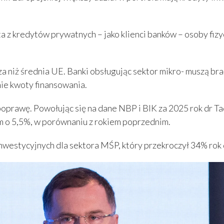
 z kredytów prywatnych – jako klienci banków – osoby fizyc
sza niż średnia UE. Banki obsługując sektor mikro- muszą b
nie kwoty finansowania.
rawę. Powołując się na dane NBP i BIK za 2025 rok dr Tad
m o 5,5%, w porównaniu z rokiem poprzednim.
westycyjnych dla sektora MŚP, który przekroczył 34% rok 