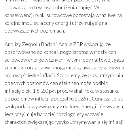
prowadzą do trwałego obniżenia napięć. W
konsekwencji rynki surowcowe pozostają wrażliwe na
kolejne impulsy, a ceny energii utrzymują się na
podwyższonych poziomach.
Analizy Zespołu Badań i Analiz ZBP wskazują, że
obserwowane od końca lutego istotne wzrosty cen
surowców energetycznych - w tym ropy naftowej, gazu
ziemnego oraz paliw - mogą mieć zauważalny wpływ na
krajową ścieżkę inflacji. Szacujemy, że przy utrzymaniu
obecnych poziomów cen efekt ten może podbić
inflację o ok. 1,5-2,0 pkt proc. w skali roku w stosunku
do poziomów inflacji z początku 2026 r.. Oznacza to, że
szok podażowy związany z rynkiem energii nie wygasa,
lecz przyjmuje bardziej rozciągnięty w czasie
charakter, zwiększając ryzyko utrzymywania się inflacji