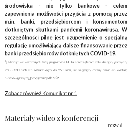
środowiska - nie tylko bankowe - celem
zapewnienia możliwości przyjścia z pomocą przez
m.in. banki, przedsiębiorcom i konsumentom
dotkniętym skutkami pandemii koronawirusa. W
szczególności pilne jest uzupełnienie o specjalną
regulację umożliwiającą dalsze finansowanie przez
banki przedsiębiorców dotkniętych COVID-19.
1
) Midcap: we wskazanych tutaj programach UE to przedsiębiorca zatrudniający pomiędzy
250- 3000 osób lub zatrudniający do 250 osób, ale osiągający roczny obrót lub wartość
bilansową powyżej górnej granicy dla MŚP.​
Zobacz również Komunikat nr 1
Materiały wideo z konferencji
rozwiń