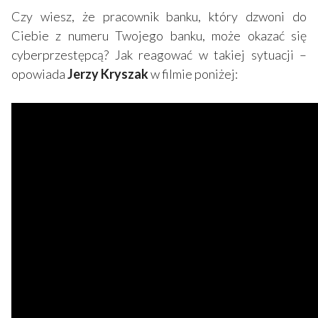
Czy wiesz, że pracownik banku, który dzwoni do
Ciebie z numeru Twojego banku, może okazać się
cyberprzestępcą? Jak reagować w takiej sytuacji –
opowiada
Jerzy Kryszak
w filmie poniżej: