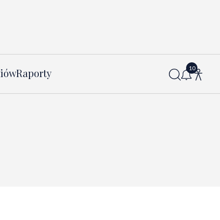
diów
Raporty