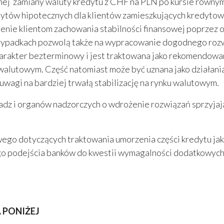
ej zamiany waluty kredytu z CHF na PLN po kursie równy
edytów hipotecznych dla klientów zamieszkujących kredyto
enie klientom zachowania stabilności finansowej poprzez o
rzypadkach pozwolą także na wypracowanie dogodnego roz
charakter bezterminowy i jest traktowana jako rekomendowa
 walutowym. Część natomiast może być uznana jako działani
wagi na bardziej trwałą stabilizację na rynku walutowym.
dz i organów nadzorczych o wdrożenie rozwiązań sprzyjaj
ego dotyczących traktowania umorzenia części kredytu jak
o podejścia banków do kwestii wymagalności dodatkowych
 PONIŻEJ