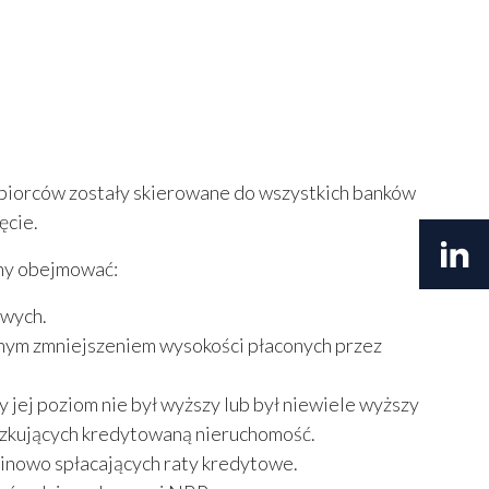
biorców zostały skierowane do wszystkich banków
ęcie.
nny obejmować:
owych.
lnym zmniejszeniem wysokości płaconych przez
 jej poziom nie był wyższy lub był niewiele wyższy
szkujących kredytowaną nieruchomość.
inowo spłacających raty kredytowe.