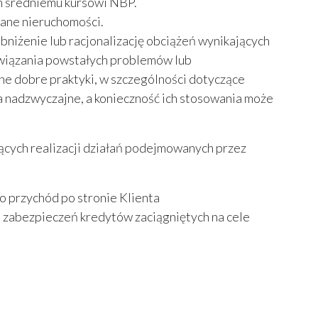
m średniemu kursowi NBP.
wane nieruchomości.
bniżenie lub racjonalizację obciążeń wynikających
wiązania powstałych problemów lub
ne dobre praktyki, w szczególności dotyczące
a nadzwyczajne, a konieczność ich stosowania może
ących realizacji działań podejmowanych przez
o przychód po stronie Klienta
 zabezpieczeń kredytów zaciągniętych na cele