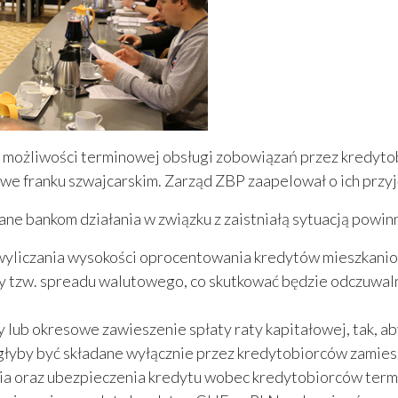
 możliwości terminowej obsługi zobowiązań przez kredyto
we franku szwajcarskim. Zarząd ZBP zaapelował o ich przyj
e bankom działania w związku z zaistniałą sytuacją powi
wyliczania wysokości oprocentowania kredytów mieszkani
ęcy tzw. spreadu walutowego, co skutkować będzie odczuwa
 lub okresowe zawieszenie spłaty raty kapitałowej, tak, aby
ogłyby być składane wyłącznie przez kredytobiorców zamie
ia oraz ubezpieczenia kredytu wobec kredytobiorców term