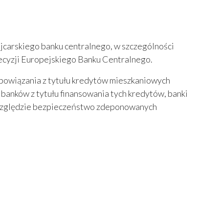
jcarskiego banku centralnego, w szczególności
ecyzji Europejskiego Banku Centralnego.
obowiązania z tytułu kredytów mieszkaniowych
anków z tytułu finansowania tych kredytów, banki
a względzie bezpieczeństwo zdeponowanych