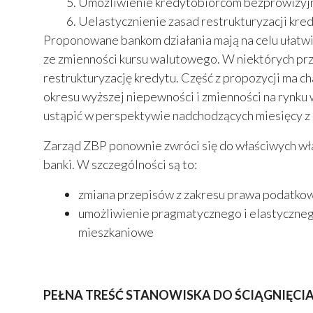
Umożliwienie kredytobiorcom bezprowizyjn
Uelastycznienie zasad restrukturyzacji kr
Proponowane bankom działania mają na celu ułatwi
ze zmienności kursu walutowego. W niektórych p
restrukturyzację kredytu. Część z propozycji ma 
okresu wyższej niepewności i zmienności na rynku
ustąpić w perspektywie nadchodzących miesięcy z u
Zarząd ZBP ponownie zwróci się do właściwych wła
banki. W szczególności są to:
zmiana przepisów z zakresu prawa podatkow
umożliwienie pragmatycznego i elastyczneg
mieszkaniowe
PEŁNA TREŚĆ STANOWISKA DO ŚCIĄGNIĘCIA