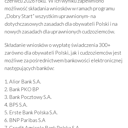
czerwcu 2026 roku. W ich wyniku zapewniono
możliwość składania wniosków w ramach programu
„Dobry Start” wszystkim uprawnionym- na
dotychczasowych zasadach dla obywateli Polski i na
nowych zasadach dla uprawnionych cudzoziemców.
Składanie wniosków o wypłatę świadczenia 300+
zarówno dla obywateli Polski, jak i cudzoziemców jest
możliwe za pośrednictwem bankowości elektronicznej
następujących banków:
Alior Bank S.A.
Bank PKO BP
Bank Pocztowy S.A.
BPS S.A.
Erste Bank Polska S.A.
BNP Paribas S.A
Credit Agricole Bank Polska S.A.