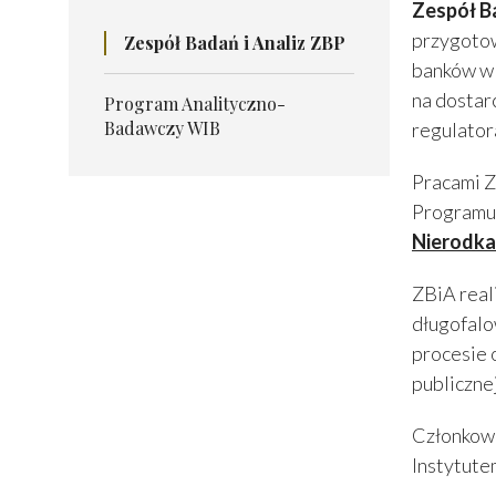
Zespół Ba
przygotow
Zespół Badań i Analiz ZBP
banków w 
na dostar
Program Analityczno-
Badawczy WIB
regulator
Pracami Z
Programu
Nierodka
ZBiA real
długofal
procesie 
publicznej
Członkowi
Instytute