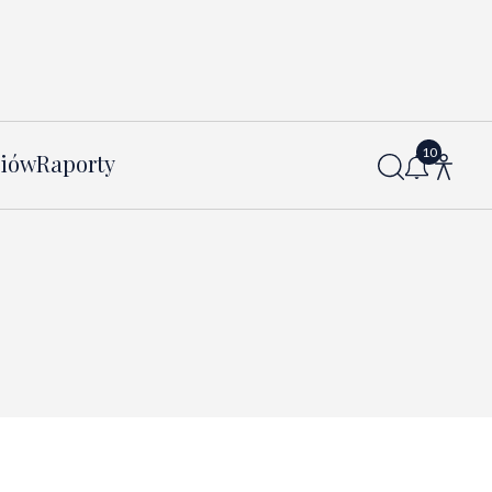
diów
Raporty