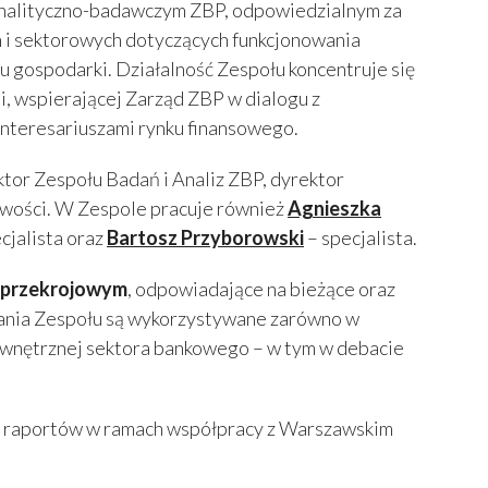
analityczno-badawczym ZBP, odpowiedzialnym za
 i sektorowych dotyczących funkcjonowania
 gospodarki. Działalność Zespołu koncentruje się
ji, wspierającej Zarząd ZBP w dialogu z
interesariuszami rynku finansowego.
tor Zespołu Badań i Analiz ZBP, dyrektor
wości. W Zespole pracuje również
Agnieszka
cjalista oraz
Bartosz Przyborowski
– specjalista.
 przekrojowym
, odpowiadające na bieżące oraz
ania Zespołu są wykorzystywane zarówno w
zewnętrznej sektora bankowego – w tym w debacie
iu raportów w ramach współpracy z Warszawskim