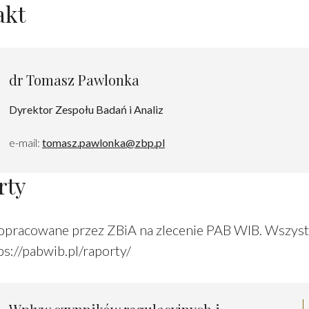
akt
dr Tomasz Pawlonka
Dyrektor Zespołu Badań i Analiz
e-mail:
tomasz.pawlonka@zbp.pl
rty
opracowane przez ZBiA na zlecenie PAB WIB. Wszystk
ps://pabwib.pl/raporty/