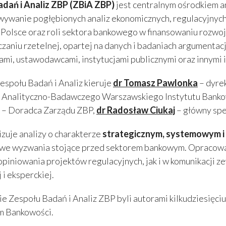
dań i Analiz ZBP (ZBiA ZBP)
jest centralnym ośrodkiem 
ywanie pogłębionych analiz ekonomicznych, regulacyjnych
Polsce oraz roli sektora bankowego w finansowaniu rozwoju
czaniu rzetelnej, opartej na danych i badaniach argumentac
ami, ustawodawcami, instytucjami publicznymi oraz innymi 
espołu Badań i Analiz kieruje
dr Tomasz Pawlonka
– dyrek
 Analityczno-Badawczego Warszawskiego Instytutu Banko
– Doradca Zarządu ZBP,
dr Radosław Ciukaj
– główny spe
izuje analizy o charakterze
strategicznym, systemowym i
owe wyzwania stojące przed sektorem bankowym. Opracow
opiniowania projektów regulacyjnych, jak i w komunikacji 
 i eksperckiej.
e Zespołu Badań i Analiz ZBP byli autorami kilkudziesięc
m Bankowości.